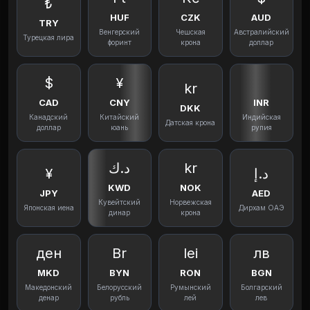
₺
HUF
CZK
AUD
TRY
Венгерский
Чешская
Австралийский
Турецкая лира
форинт
крона
доллар
$
¥
kr
CAD
CNY
INR
DKK
Канадский
Китайский
Индийская
Датская крона
доллар
юань
рупия
د.ك
kr
¥
د.إ
KWD
NOK
JPY
AED
Кувейтский
Норвежская
Японская иена
Дирхам ОАЭ
динар
крона
ден
Br
lei
лв
MKD
BYN
RON
BGN
Македонский
Белорусский
Румынский
Болгарский
денар
рубль
лей
лев