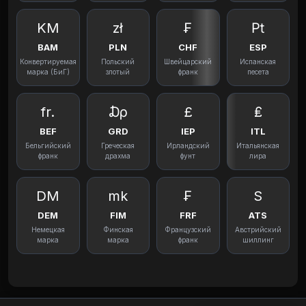
KM
zł
₣
₧
BAM
PLN
CHF
ESP
Конвертируемая
Польский
Швейцарский
Испанская
марка (БиГ)
злотый
франк
песета
fr.
₯
£
₤
BEF
GRD
IEP
ITL
Бельгийский
Греческая
Ирландский
Итальянская
франк
драхма
фунт
лира
DM
mk
₣
S
DEM
FIM
FRF
ATS
Немецкая
Финская
Французский
Австрийский
марка
марка
франк
шиллинг