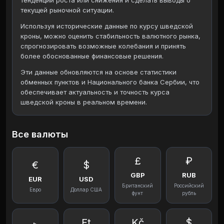
тенденции роста или снижения и сделать выводы о
текущей рыночной ситуации.
Используя исторические данные по курсу шведской
кроны, можно оценить стабильность валютного рынка,
спрогнозировать возможные колебания и принять
более обоснованные финансовые решения.
Эти данные обновляются на основе статистики
обменных пунктов и Национального банка Сербии, что
обеспечивает актуальность и точность курса
шведской кроны в реальном времени.
Все валюты
£
₽
€
$
GBP
RUB
EUR
USD
Британский
Российский
Евро
Доллар США
фунт
рубль
Ft
Kč
$