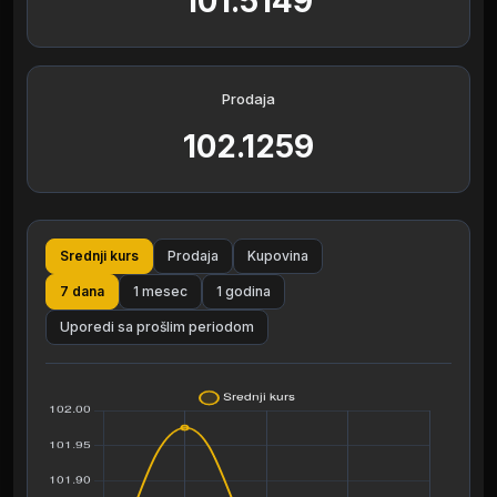
101.5149
Prodaja
102.1259
Srednji kurs
Prodaja
Kupovina
7 dana
1 mesec
1 godina
Uporedi sa prošlim periodom