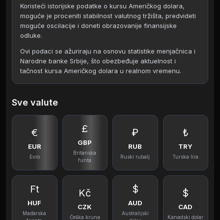
Koristeći istorijske podatke o kursu Američkog dolara,
moguće je proceniti stabilnost valutnog tržišta, predvideti
moguće oscilacije i doneti obrazovanije finansijske
odluke.
Ovi podaci se ažuriraju na osnovu statistike menjačnica i
Narodne banke Srbije, što obezbeđuje aktuelnost i
tačnost kursa Američkog dolara u realnom vremenu.
Sve valute
£
€
₽
₺
GBP
EUR
RUB
TRY
Britanska
Evro
Ruski rubalj
Turska lira
funta
Ft
$
Kč
$
HUF
AUD
CZK
CAD
Mađarska
Australijski
Češka kruna
Kanadski dolar