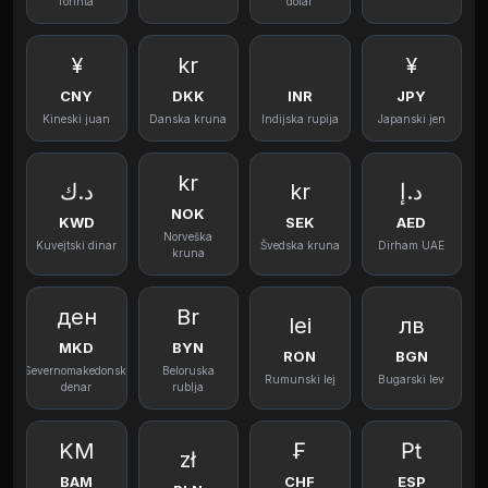
forinta
dolar
¥
kr
¥
CNY
DKK
INR
JPY
Kineski juan
Danska kruna
Indijska rupija
Japanski jen
kr
د.ك
kr
د.إ
NOK
KWD
SEK
AED
Norveška
Kuvejtski dinar
Švedska kruna
Dirham UAE
kruna
ден
Br
lei
лв
MKD
BYN
RON
BGN
Severnomakedonski
Beloruska
Rumunski lej
Bugarski lev
denar
rublja
KM
₣
₧
zł
BAM
CHF
ESP