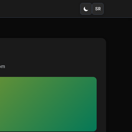
SR
dom