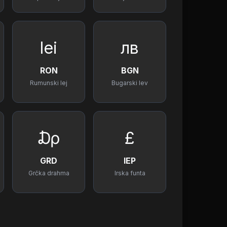
lei
лв
RON
BGN
Rumunski lej
Bugarski lev
₯
£
GRD
IEP
Grčka drahma
Irska funta