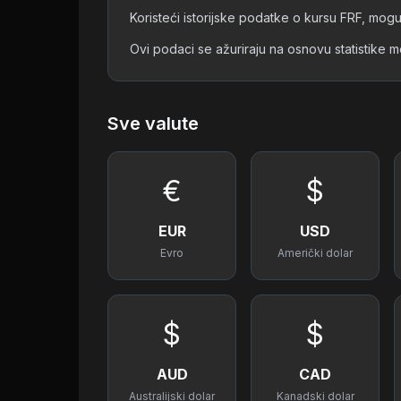
Koristeći istorijske podatke o kursu FRF, mogu
Ovi podaci se ažuriraju na osnovu statistike 
Sve valute
€
$
EUR
USD
Evro
Američki dolar
$
$
AUD
CAD
Australijski dolar
Kanadski dolar