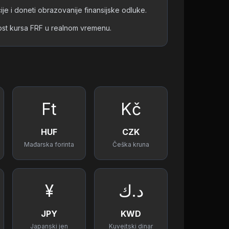
ije i doneti obrazovanije finansijske odluke.
nost kursa FRF u realnom vremenu.
Ft
Kč
HUF
CZK
Mađarska forinta
Češka kruna
¥
د.ك
JPY
KWD
Japanski jen
Kuvejtski dinar