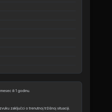
esec ili 1 godinu.
u zaključci o trenutnoj tržišnoj situaciji.