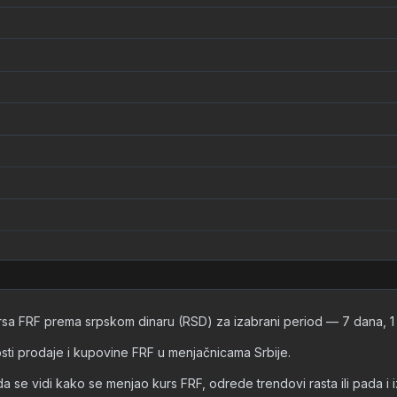
rsa FRF prema srpskom dinaru (RSD) za izabrani period — 7 dana, 1 m
nosti prodaje i kupovine FRF u menjačnicama Srbije.
vidi kako se menjao kurs FRF, odrede trendovi rasta ili pada i izvuk