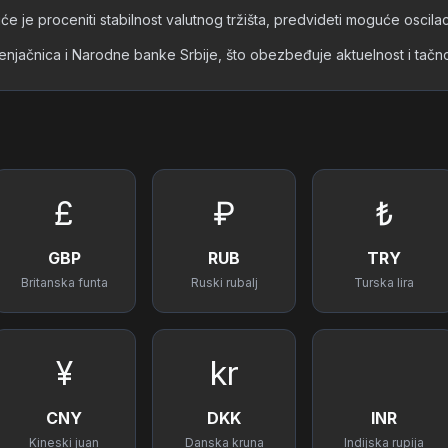
će je proceniti stabilnost valutnog tržišta, predvideti moguće oscilac
menjačnica i Narodne banke Srbije, što obezbeđuje aktuelnost i tač
£
₽
₺
GBP
RUB
TRY
Britanska funta
Ruski rubalj
Turska lira
¥
kr
CNY
DKK
INR
Kineski juan
Danska kruna
Indijska rupija