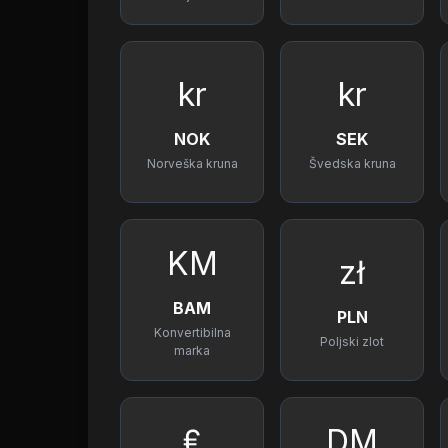
kr
kr
NOK
SEK
Norveška kruna
Švedska kruna
KM
zł
BAM
PLN
Konvertibilna
Poljski zlot
marka
₤
DM