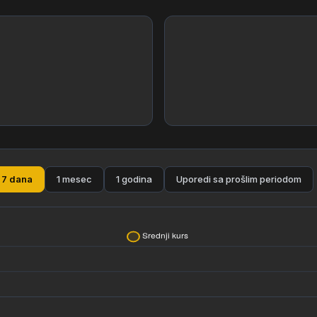
7 dana
1 mesec
1 godina
Uporedi sa prošlim periodom