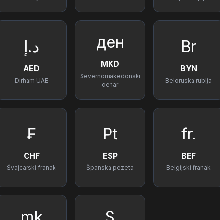
ден
د.إ
Br
MKD
AED
BYN
Severnomakedonski
Dirham UAE
Beloruska rublja
denar
₣
₧
fr.
CHF
ESP
BEF
Švajcarski franak
Španska pezeta
Belgijski franak
mk
S