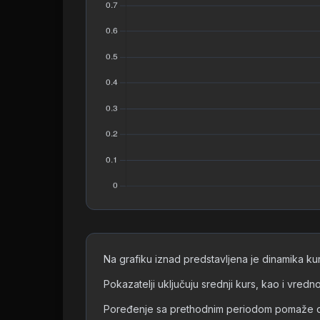
Na grafiku iznad predstavljena je dinamika ku
Pokazatelji uključuju srednji kurs, kao i vred
Poređenje sa prethodnim periodom pomaže da se 