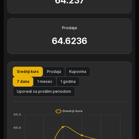
64.237
Prodaja
64.6236
Srednji kurs
Prodaja
Kupovina
7 dana
1 mesec
1 godina
Uporedi sa prošlim periodom