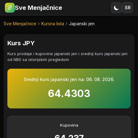
Sve Menjačnice
SR
€
RSD
Sve Menjačnice
Kursna lista
Japanski jen
Kurs JPY
Kurs prodaje i kupovine japanski jen i srednji kurs japanski jen
od NBS sa istorijskim pregledom
Srednji kurs japanski jen na:
06. 08. 2026.
64.4303
Kupovina