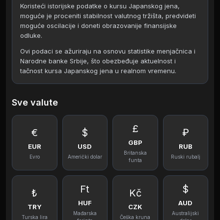
Koristeći istorijske podatke o kursu Japanskog jena,
moguće je proceniti stabilnost valutnog tržišta, predvideti
moguće oscilacije i doneti obrazovanije finansijske
odluke.
Ovi podaci se ažuriraju na osnovu statistike menjačnica i
Narodne banke Srbije, što obezbeđuje aktuelnost i
tačnost kursa Japanskog jena u realnom vremenu.
Sve valute
£
€
$
₽
GBP
EUR
USD
RUB
Britanska
Evro
Američki dolar
Ruski rubalj
funta
Ft
$
₺
Kč
HUF
AUD
TRY
CZK
Mađarska
Australijski
Turska lira
Češka kruna