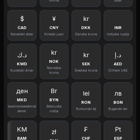
forinta
dolar
$
¥
kr
CAD
CNY
DKK
INR
Kanadski dolar
Kineski juan
Danska kruna
Indijska rupija
kr
د.ك
kr
د.إ
NOK
KWD
SEK
AED
Norveška
Kuvejtski dinar
Švedska kruna
Dirham UAE
kruna
ден
Br
lei
лв
MKD
BYN
RON
BGN
Severnomakedonski
Beloruska
Rumunski lej
Bugarski lev
denar
rublja
KM
₣
₧
zł
BAM
CHF
ESP