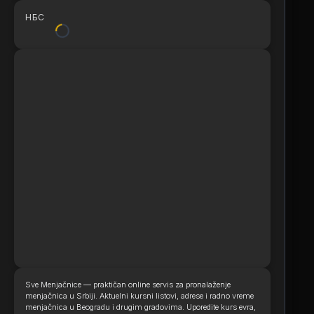
НБС
Sve Menjačnice — praktičan online servis za pronalaženje
menjačnica u Srbiji. Aktuelni kursni listovi, adrese i radno vreme
menjačnica u Beogradu i drugim gradovima. Uporedite kurs evra,