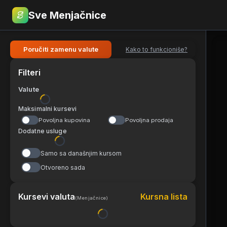
Sve Menjačnice
€
RSD
Poručiti zamenu valute
Kako to funkcioniše?
Filteri
Valute
Maksimalni kursevi
Povoljna kupovina
Povoljna prodaja
Dodatne usluge
Samo sa današnjim kursom
Otvoreno sada
Kursevi valuta
Kursna lista
(
Menjačnice
)