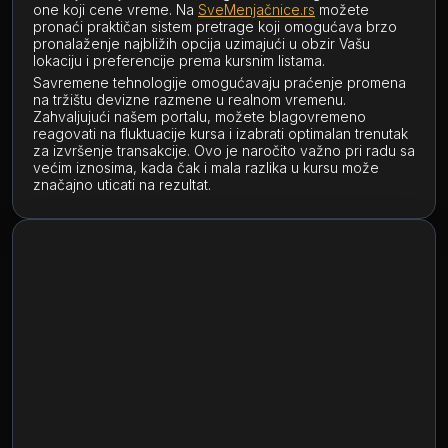
one koji cene vreme. Na
SveMenjačnice.rs
možete
pronaći praktičan sistem pretrage koji omogućava brzo
pronalaženje najbližih opcija uzimajući u obzir Vašu
lokaciju i preferencije prema kursnim listama.
Savremene tehnologije omogućavaju praćenje promena
na tržištu devizne razmene u realnom vremenu.
Zahvaljujući našem portalu, možete blagovremeno
reagovati na fluktuacije kursa i izabrati optimalan trenutak
za izvršenje transakcije. Ovo je naročito važno pri radu sa
većim iznosima, kada čak i mala razlika u kursu može
značajno uticati na rezultat.