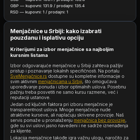
GBP — kupovni: 131.9 / prodajni: 135.4
RSD — kupovni: 1 / prodajni: 1
Menjačnice u Srbiji: kako izabrati
pouzdanu i isplativu opciju
Kriterijumi za izbor menjačnice sa najboljim
kursnim listama
Izbor odgovarajuće menjačnice u Srbiji zahteva pažljiv
pristup i poznavanje lokalnih specifičnosti. Na portalu
SveMenjačnice.rs
dostupne su kompletne informacije o
svim aktivnim
menjačnicama u Srbiji
, što omogućava
upoređivanje ponuda i izbor optimalnih uslova. Posebnu
pažnju treba posvetiti ne samo kursu razmene, već i
reputaciji ustanove.
Jedan od ključnih faktora pri izboru menjačnice je
transparentnost uslova. Mnoge menjačnice nude
atraktivne kurseve, ali naplaćuju skrivene provizije. Naš
servis pomaže u pronalaženju
menjačnica bez provizije
,
gde su svi uslovi jasno navedeni i ne sadrže iznenađenja
za klijente.
Lokacija menjačnice takođe igra važnu ulogu, naročito za