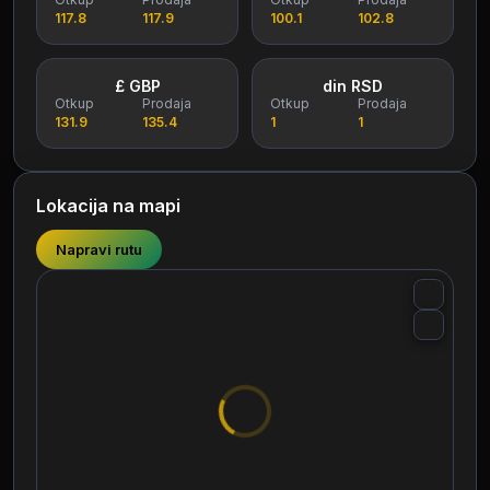
117.8
117.9
100.1
102.8
£ GBP
din RSD
Otkup
Prodaja
Otkup
Prodaja
131.9
135.4
1
1
Lokacija na mapi
Napravi rutu