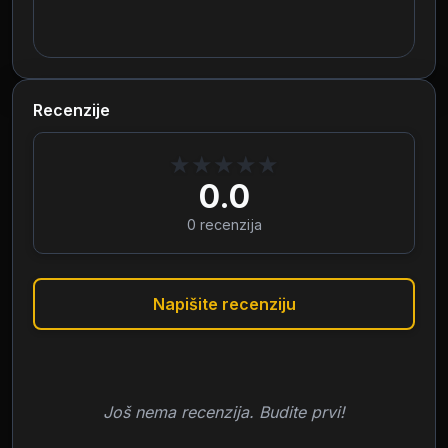
Recenzije
★
★
★
★
★
0.0
0
recenzija
Napišite recenziju
Još nema recenzija. Budite prvi!