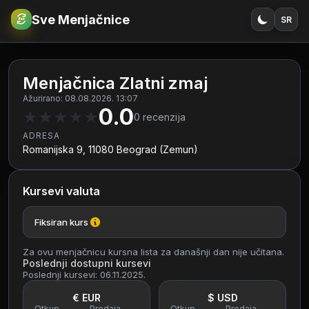
Sve Menjačnice
SR
€
RSD
Menjačnica Zlatni zmaj
Ažurirano: 08.08.2026. 13:07
0.0
★
★
★
★
★
0
recenzija
ADRESA
Romanijska 9, 11080 Beograd (Zemun)
Kursevi valuta
Fiksiran kurs
Za ovu menjačnicu kursna lista za današnji dan nije učitana.
Poslednji dostupni kursevi
Poslednji kursevi: 06.11.2025.
€ EUR
$ USD
Otkup
Prodaja
Otkup
Prodaja