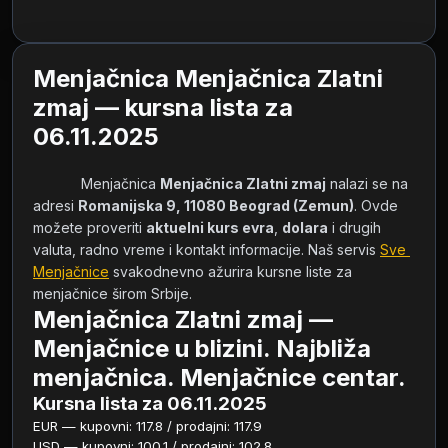
Menjačnica Menjačnica Zlatni
zmaj — kursna lista za
06.11.2025
            Menjačnica 
Menjačnica Zlatni zmaj
 nalazi se na 
adresi 
Romanijska 9, 11080 Beograd (Zemun)
. Ovde 
možete proveriti 
aktuelni kurs evra
, 
dolara
 i drugih 
valuta, radno vreme i kontakt informacije. Naš servis 
Sve 
Menjačnice
 svakodnevno ažurira kursne liste za 
menjačnice širom Srbije.        
Menjačnica Zlatni zmaj —
Menjačnice u blizini. Najbliža
menjačnica. Menjačnice centar.
Kursna lista za 06.11.2025
EUR — kupovni: 117.8 / prodajni: 117.9
USD — kupovni: 100.1 / prodajni: 102.8