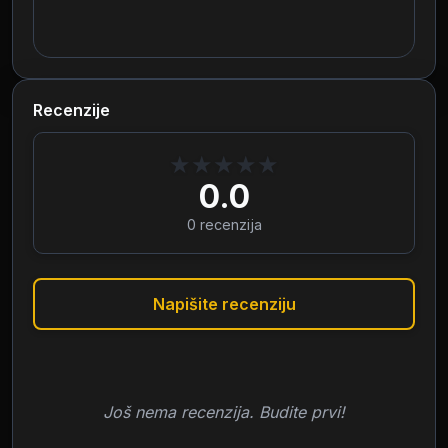
Recenzije
★
★
★
★
★
0.0
0
recenzija
Napišite recenziju
Još nema recenzija. Budite prvi!