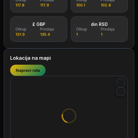
117.8
117.9
100.1
102.8
£ GBP
din RSD
Otkup
Prodaja
Otkup
Prodaja
131.9
135.4
1
1
Lokacija na mapi
Napravi rutu