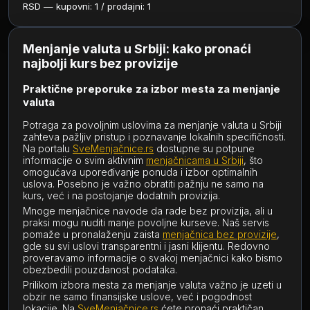
RSD — kupovni: 1 / prodajni: 1
Menjanje valuta u Srbiji: kako pronaći
najbolji kurs bez provizije
Praktične preporuke za izbor mesta za menjanje
valuta
Potraga za povoljnim uslovima za menjanje valuta u Srbiji
zahteva pažljiv pristup i poznavanje lokalnih specifičnosti.
Na portalu
SveMenjačnice.rs
dostupne su potpune
informacije o svim aktivnim
menjačnicama u Srbiji
, što
omogućava upoređivanje ponuda i izbor optimalnih
uslova. Posebno je važno obratiti pažnju ne samo na
kurs, već i na postojanje dodatnih provizija.
Mnoge menjačnice navode da rade bez provizija, ali u
praksi mogu nuditi manje povoljne kurseve. Naš servis
pomaže u pronalaženju zaista
menjačnica bez provizije
,
gde su svi uslovi transparentni i jasni klijentu. Redovno
proveravamo informacije o svakoj menjačnici kako bismo
obezbedili pouzdanost podataka.
Prilikom izbora mesta za menjanje valuta važno je uzeti u
obzir ne samo finansijske uslove, već i pogodnost
lokacije. Na
SveMenjačnice.rs
ćete pronaći praktičan