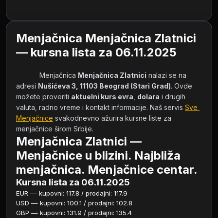
Menjačnica Menjačnica Zlatnici
— kursna lista za 06.11.2025
            Menjačnica 
Menjačnica Zlatnici
 nalazi se na 
adresi 
Nušićeva 3, 11103 Beograd (Stari Grad)
. Ovde 
možete proveriti 
aktuelni kurs evra
, 
dolara
 i drugih 
valuta, radno vreme i kontakt informacije. Naš servis 
Sve 
Menjačnice
 svakodnevno ažurira kursne liste za 
menjačnice širom Srbije.        
Menjačnica Zlatnici —
Menjačnice u blizini. Najbliža
menjačnica. Menjačnice centar.
Kursna lista za 06.11.2025
EUR — kupovni: 117.8 / prodajni: 117.9
USD — kupovni: 100.1 / prodajni: 102.8
GBP — kupovni: 131.9 / prodajni: 135.4