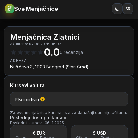
Sve Menjačnice
SR
€
RSD
Menjačnica Zlatnici
Ažurirano: 07.08.2026. 16:07
0.0
★
★
★
★
★
0
recenzija
ADRESA
Nušićeva 3, 11103 Beograd (Stari Grad)
Kursevi valuta
Fiksiran kurs
Za ovu menjačnicu kursna lista za današnji dan nije učitana.
Poslednji dostupni kursevi
Poslednji kursevi: 06.11.2025.
€ EUR
$ USD
Otkup
Prodaja
Otkup
Prodaja