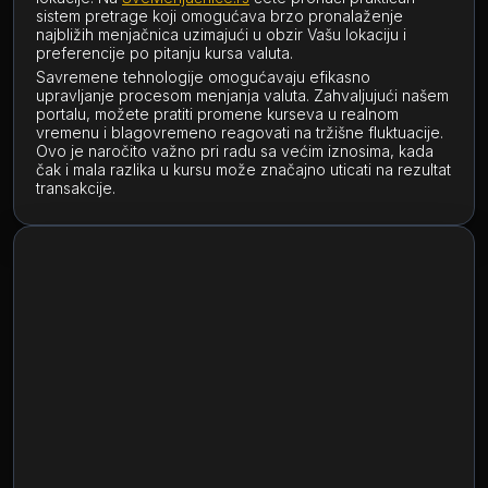
sistem pretrage koji omogućava brzo pronalaženje
najbližih menjačnica uzimajući u obzir Vašu lokaciju i
preferencije po pitanju kursa valuta.
Savremene tehnologije omogućavaju efikasno
upravljanje procesom menjanja valuta. Zahvaljujući našem
portalu, možete pratiti promene kurseva u realnom
vremenu i blagovremeno reagovati na tržišne fluktuacije.
Ovo je naročito važno pri radu sa većim iznosima, kada
čak i mala razlika u kursu može značajno uticati na rezultat
transakcije.