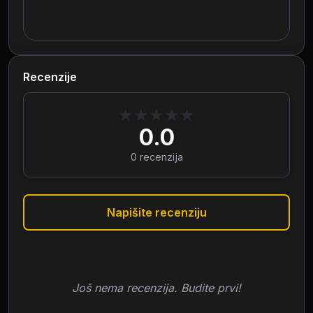
Recenzije
★
★
★
★
★
0.0
0
recenzija
Napišite recenziju
Još nema recenzija. Budite prvi!