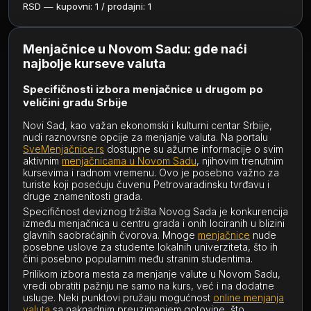
RSD — kupovni: 1 / prodajni: 1
Menjačnice u Novom Sadu: gde naći
najbolje kurseve valuta
Specifičnosti izbora menjačnice u drugom po
veličini gradu Srbije
Novi Sad, kao važan ekonomski i kulturni centar Srbije,
nudi raznovrsne opcije za menjanje valuta. Na portalu
SveMenjačnice.rs
dostupne su ažurne informacije o svim
aktivnim
menjačnicama u Novom Sadu
, njihovim trenutnim
kursevima i radnom vremenu. Ovo je posebno važno za
turiste koji posećuju čuvenu Petrovaradinsku tvrđavu i
druge znamenitosti grada.
Specifičnost deviznog tržišta Novog Sada je konkurencija
između menjačnica u centru grada i onih lociranih u blizini
glavnih saobraćajnih čvorova. Mnoge
menjačnice
nude
posebne uslove za studente lokalnih univerziteta, što ih
čini posebno popularnim među stranim studentima.
Prilikom izbora mesta za menjanje valute u Novom Sadu,
vredi obratiti pažnju ne samo na kurs, već i na dodatne
usluge. Neki punktovi pružaju mogućnost
online menjanja
valuta
sa naknadnim preuzimanjem gotovine, što