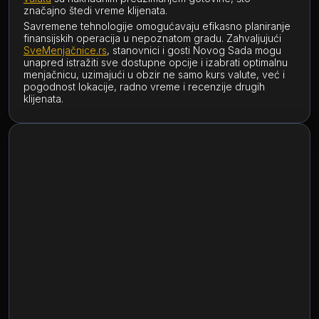
značajno štedi vreme klijenata.
Savremene tehnologije omogućavaju efikasno planiranje
finansijskih operacija u nepoznatom gradu. Zahvaljujući
SveMenjačnice.rs
, stanovnici i gosti Novog Sada mogu
unapred istražiti sve dostupne opcije i izabrati optimalnu
menjačnicu, uzimajući u obzir ne samo kurs valute, već i
pogodnost lokacije, radno vreme i recenzije drugih
klijenata.