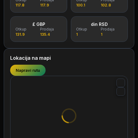
117.8
117.9
100.1
102.8
£ GBP
din RSD
Otkup
Prodaja
Otkup
Prodaja
131.9
135.4
1
1
Lokacija na mapi
Napravi rutu