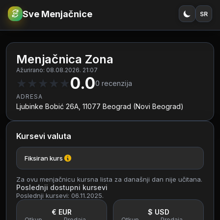
Sve Menjačnice
SR
€
RSD
Menjačnica Zona
Ažurirano: 08.08.2026. 21:07
0.0
★
★
★
★
★
0
recenzija
ADRESA
Ljubinke Bobić 26A, 11077 Beograd (Novi Beograd)
Kursevi valuta
Fiksiran kurs
Za ovu menjačnicu kursna lista za današnji dan nije učitana.
Poslednji dostupni kursevi
Poslednji kursevi: 06.11.2025.
€ EUR
$ USD
Otkup
Prodaja
Otkup
Prodaja