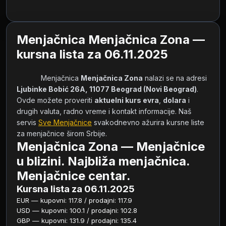
Menjačnica Menjačnica Zona —
kursna lista za 06.11.2025
            Menjačnica 
Menjačnica Zona
 nalazi se na adresi 
Ljubinke Bobić 26A, 11077 Beograd (Novi Beograd)
. 
Ovde možete proveriti 
aktuelni kurs evra
, 
dolara
 i 
drugih valuta, radno vreme i kontakt informacije. Naš 
servis 
Sve Menjačnice
 svakodnevno ažurira kursne liste 
za menjačnice širom Srbije.        
Menjačnica Zona — Menjačnice
u blizini. Najbliža menjačnica.
Menjačnice centar.
Kursna lista za 06.11.2025
EUR — kupovni: 117.8 / prodajni: 117.9
USD — kupovni: 100.1 / prodajni: 102.8
GBP — kupovni: 131.9 / prodajni: 135.4