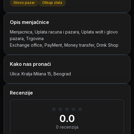
Glovo pazar
Otkup zlata
Opis menjačnice
Menjacnica, Uplata racuna i pazara, Uplata wolt i glovo 
pazara, Trgovina
Exchange office, PayMent, Money transfer, Drink Shop
Kako nas pronaći
Ulica: Kralja Milana 15, Beograd
Recenzije
★
★
★
★
★
0.0
0
recenzija