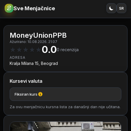
Sve Menjačnice
SR
€
RSD
MoneyUnionPPB
Ažurirano: 10.08.2026. 21:07
0.0
★
★
★
★
★
0
recenzija
ADRESA
Kralja Milana 15, Beograd
Kursevi valuta
Fiksiran kurs
Za ovu menjačnicu kursna lista za današnji dan nije učitana.