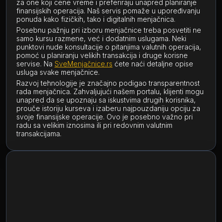
za one koji cene vreme i preferiraju unapred planiranje
finansijskih operacija. Naš servis pomaže u upoređivanju
ponuda kako fizičkih, tako i digitalnih menjačnica.
Posebnu pažnju pri izboru menjačnice treba posvetiti ne
samo kursu razmene, već i dodatnim uslugama. Neki
punktovi nude konsultacije o pitanjima valutnih operacija,
pomoć u planiranju velikih transakcija i druge korisne
servise. Na
SveMenjačnice.rs
ćete naći detaljne opise
usluga svake menjačnice.
Razvoj tehnologije je značajno podigao transparentnost
rada menjačnica. Zahvaljujući našem portalu, klijenti mogu
unapred da se upoznaju sa iskustvima drugih korisnika,
prouče istoriju kurseva i izaberu najpouzdaniju opciju za
svoje finansijske operacije. Ovo je posebno važno pri
radu sa velikim iznosima ili pri redovnim valutnim
transakcijama.