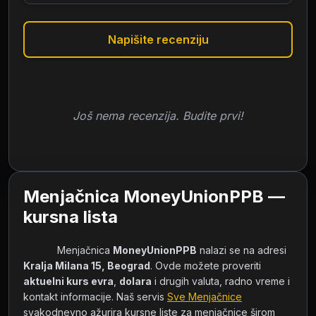
Napišite recenziju
Još nema recenzija. Budite prvi!
Menjačnica MoneyUnionPPB —
kursna lista
            Menjačnica 
MoneyUnionPPB
 nalazi se na adresi 
Kralja Milana 15, Beograd
. Ovde možete proveriti 
aktuelni kurs evra
, 
dolara
 i drugih valuta, radno vreme i 
kontakt informacije. Naš servis 
Sve Menjačnice
svakodnevno ažurira kursne liste za menjačnice širom 