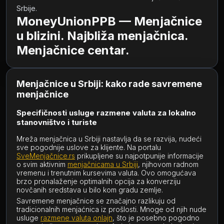
Srbije.        
MoneyUnionPPB — Menjačnice
u blizini. Najbliža menjačnica.
Menjačnice centar.
Menjačnice u Srbiji: kako rade savremene
menjačnice
Specifičnosti usluge razmene valuta za lokalno
stanovništvo i turiste
Mreža menjačnica u Srbiji nastavlja da se razvija, nudeći
sve pogodnije uslove za klijente. Na portalu
SveMenjačnice.rs
prikupljene su najpotpunije informacije
o svim aktivnim
menjačnicama u Srbiji
, njihovom radnom
vremenu i trenutnim kursevima valuta. Ovo omogućava
brzo pronalaženje optimalnih opcija za konverziju
novčanih sredstava u bilo kom gradu zemlje.
Savremene menjačnice se značajno razlikuju od
tradicionalnih menjaćnica iz prošlosti. Mnoge od njih nude
usluge
razmene valuta onlajn
, što je posebno pogodno