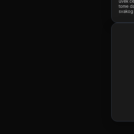
uvek će
tome da
svakog 