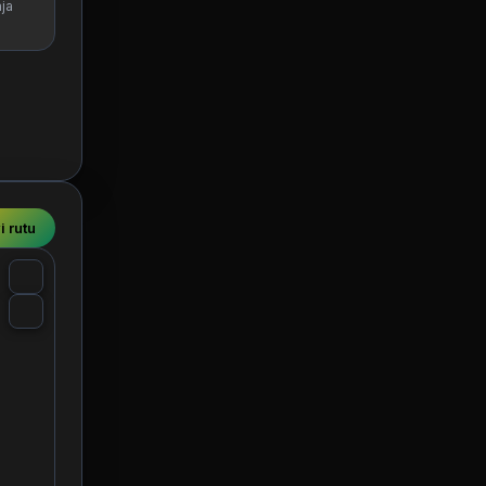
ja
i rutu