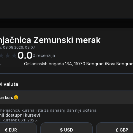
jačnica Zemunski merak
o: 08.08.2026. 03:07
0.0
★
★
★
0
recenzija
A
Omladinskih brigada 18A, 11070 Beograd (Novi Beogra
i valuta
ran kurs
enjačnicu kursna lista za današnji dan nije učitana.
ji dostupni kursevi
i kursevi: 06.11.2025.
€ EUR
$ USD
£ GBP