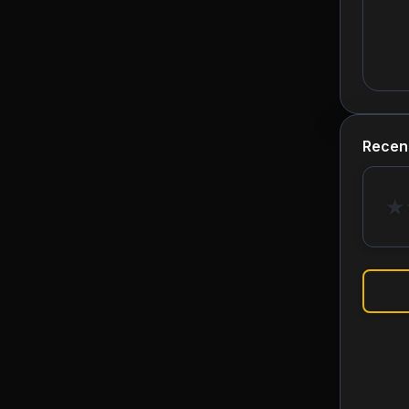
Recen
★