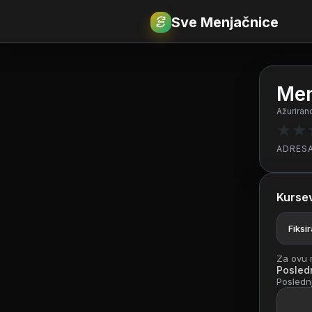
Sve Menjačnice
€
RSD
Men
Ažuriran
★
★
ADRES
Kursev
Fiksi
Za ovu m
Posledn
Poslednj