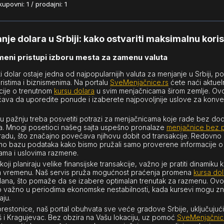
povni: 1 / prodajni: 1
nje dolara u Srbiji: kako ostvariti maksimalnu koris
eni pristupi izboru mesta za zamenu valuta
i dolar ostaje jedna od najpopularnijih valuta za menjanje u Srbiji, 
ristima i biznismenima. Na portalu
SveMenjačnice.rs
ćete naći aktue
cije o trenutnom
kursu dolara
u svim menjačnicama širom zemlje. Ov
va da uporedite ponude i izaberete najpovoljnije uslove za konver
 pažnju treba posvetiti potrazi za menjačnicama koje rade bez dod
ja. Mnogi posetioci našeg sajta uspešno pronalaze
menjačnice bez p
adu, što značajno povećava njihovu dobit od transakcije. Redovno
mo bazu podataka kako bismo pružali samo proverene informacije o
jama i uslovima razmene.
oji planiraju velike finansijske transakcije, važno je pratiti dinamiku 
m vremenu. Naš servis pruža mogućnost praćenja promena
kursa dol
ana, što pomaže da se izabere optimalan trenutak za razmenu. Ovo
o važno u periodima ekonomske nestabilnosti, kada kursevi mogu z
aju.
restonice, naš portal obuhvata sve veće gradove Srbije, uključujuć
š i Kragujevac. Bez obzira na Vašu lokaciju, uz pomoć
SveMenjačnic