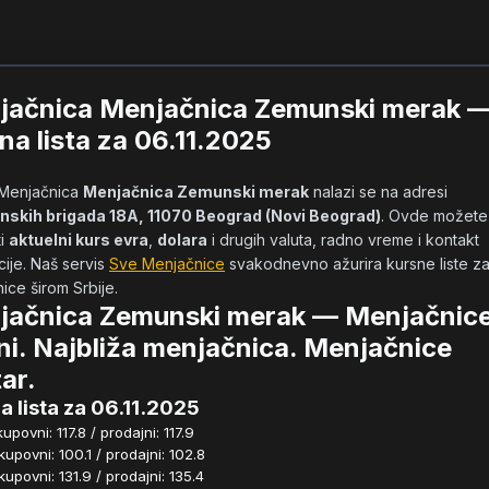
jačnica Menjačnica Zemunski merak 
na lista za 06.11.2025
            Menjačnica 
Menjačnica Zemunski merak
 nalazi se na adresi 
nskih brigada 18A, 11070 Beograd (Novi Beograd)
. Ovde možete 
i 
aktuelni kurs evra
, 
dolara
 i drugih valuta, radno vreme i kontakt 
ije. Naš servis 
Sve Menjačnice
 svakodnevno ažurira kursne liste za
ce širom Srbije.        
jačnica Zemunski merak — Menjačnice
ini. Najbliža menjačnica. Menjačnice
ar.
a lista za 06.11.2025
povni: 117.8 / prodajni: 117.9
povni: 100.1 / prodajni: 102.8
povni: 131.9 / prodajni: 135.4