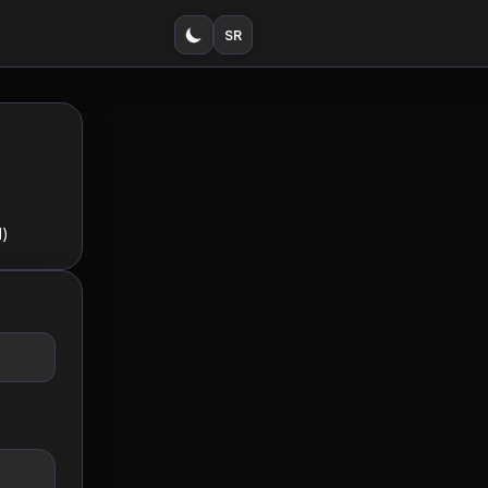
SR
d)