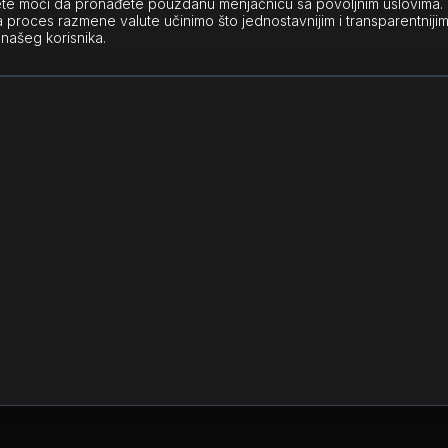
te moći da pronađete pouzdanu menjačnicu sa povoljnim uslovima.
 proces razmene valute učinimo što jednostavnijim i transparentniji
našeg korisnika.