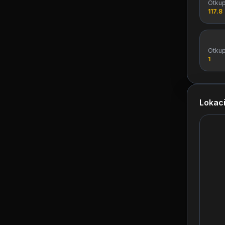
Otku
117.8
Otku
1
Lokaci