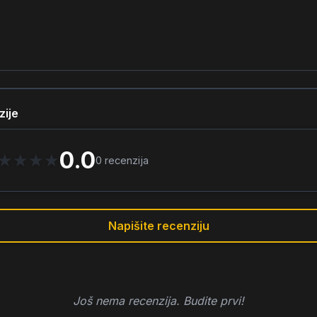
zije
0.0
★
★
★
★
0
recenzija
Napišite recenziju
Još nema recenzija. Budite prvi!