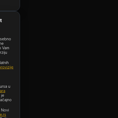
t
posebno
lne
o Vam
ziju
atnih
rovizije
kursa u
ara
 je
načajno
i Novi
e.rs