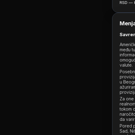
RSD — ku
Menja
Savrem
Američk
među tu
informa
omoguća
valute.
Posebnu
provizi
u Beogr
ažurira
provizi
Za one k
realno
tokom d
naročit
da varir
Pored p
Sad, Ni