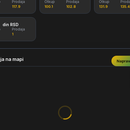
p
Prodaja
Otkup
Prodaja
Otkup
Proda
117.9
100.1
102.8
131.9
135.4
din RSD
p
Prodaja
1
ja na mapi
Naprav