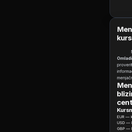
Men
kurs
Omladi
proverit
informac
menjačni
Men
bliz
cent
Kursn
EUR — ku
USD — ku
GBP — ku