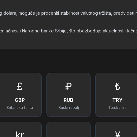
 dolara, moguće je proceniti stabilnost valutnog tržišta, predvideti
 menjačnica i Narodne banke Srbije, što obezbeđuje aktuelnost i tač
£
₽
₺
GBP
RUB
TRY
Britanska funta
Ruski rubalj
Turska lira
kr
¥