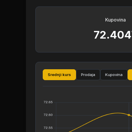
Kupovina
72.404
Srednji kurs
Prodaja
Kupovina