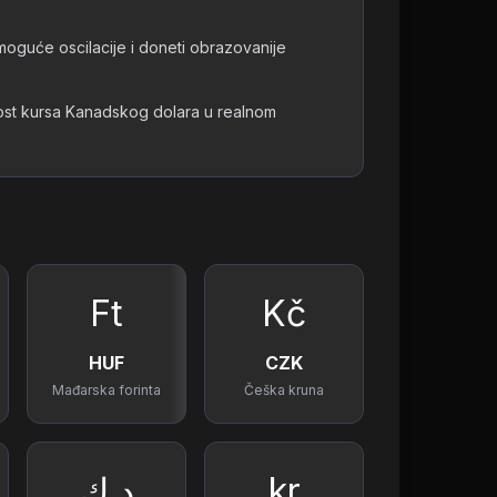
 moguće oscilacije i doneti obrazovanije
nost kursa Kanadskog dolara u realnom
Ft
Kč
HUF
CZK
Mađarska forinta
Češka kruna
د.ك
kr