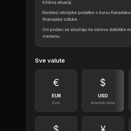
tržišnoj situaciji.
Koristeći istorijske podatke o kursu Kanadskog
finansijske odluke.
Ovi podaci se ažuriraju na osnovu statistike
vremenu.
Sve valute
€
$
EUR
USD
Evro
Američki dolar
$
¥