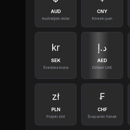
AUD
CNY
Australijski dolar
Kineski juan
kr
د.إ
SEK
AED
Švedska kruna
Dirham UAE
zł
₣
PLN
CHF
Poljski zlot
Švajcarski franak