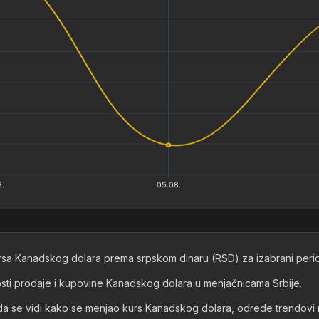
ursa Kanadskog dolara prema srpskom dinaru (RSD) za izabrani period
dnosti prodaje i kupovine Kanadskog dolara u menjačnicama Srbije.
e vidi kako se menjao kurs Kanadskog dolara, odrede trendovi rasta