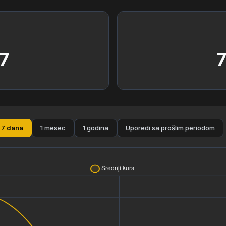
7
7 dana
1 mesec
1 godina
Uporedi sa prošlim periodom