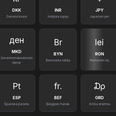
DKK
INR
JPY
Danska kruna
Indijska rupija
Japanski jen
ден
Br
lei
MKD
BYN
RON
Severnomakedonski
Beloruska rublja
Rumunski lej
denar
₧
fr.
₯
ESP
BEF
GRD
Španska pezeta
Belgijski franak
Grčka drahma