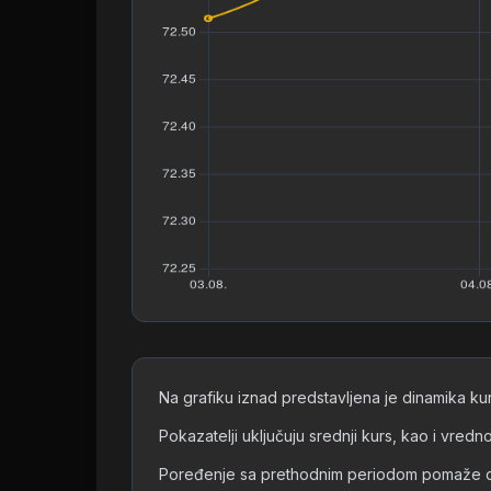
Na grafiku iznad predstavljena je dinamika k
Pokazatelji uključuju srednji kurs, kao i vre
Poređenje sa prethodnim periodom pomaže da s