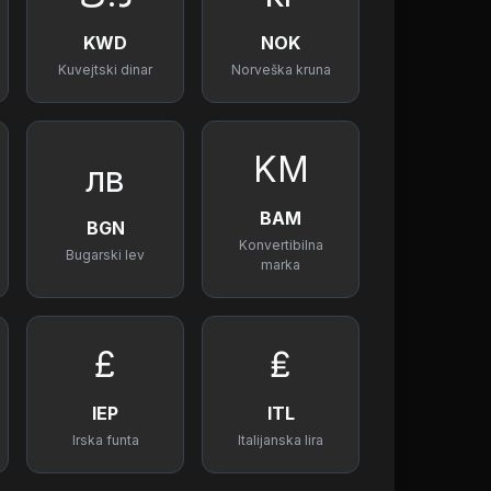
KWD
NOK
Kuvejtski dinar
Norveška kruna
KM
лв
BAM
BGN
Konvertibilna
Bugarski lev
marka
£
₤
IEP
ITL
Irska funta
Italijanska lira