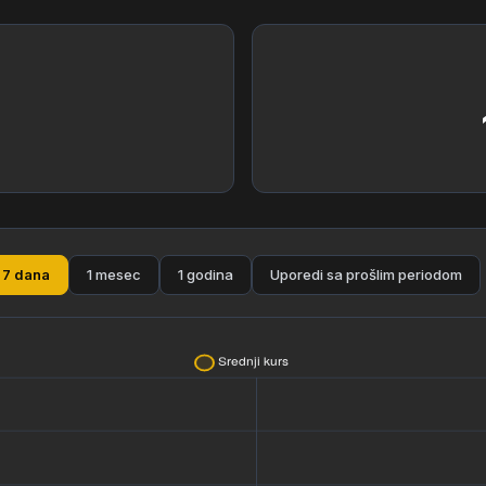
1
7 dana
1 mesec
1 godina
Uporedi sa prošlim periodom