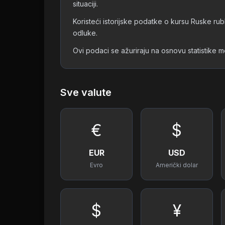
situaciji.
Koristeći istorijske podatke o kursu Ruske rubl
odluke.
Ovi podaci se ažuriraju na osnovu statistike 
Sve valute
€
$
EUR
USD
Evro
Američki dolar
$
¥