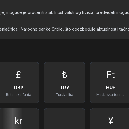
je, moguće je proceniti stabilnost valutnog tržišta, predvideti moguć
menjačnica i Narodne banke Srbije, što obezbeđuje aktuelnost i tač
£
₺
Ft
GBP
TRY
HUF
Britanska funta
Turska lira
Mađarska forinta
kr
¥