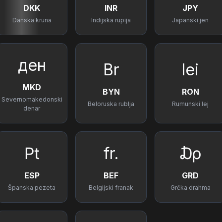
DKK
INR
JPY
Danska kruna
Indijska rupija
Japanski jen
ден
Br
lei
MKD
BYN
RON
Severnomakedonski
Beloruska rublja
Rumunski lej
denar
₧
fr.
₯
ESP
BEF
GRD
Španska pezeta
Belgijski franak
Grčka drahma