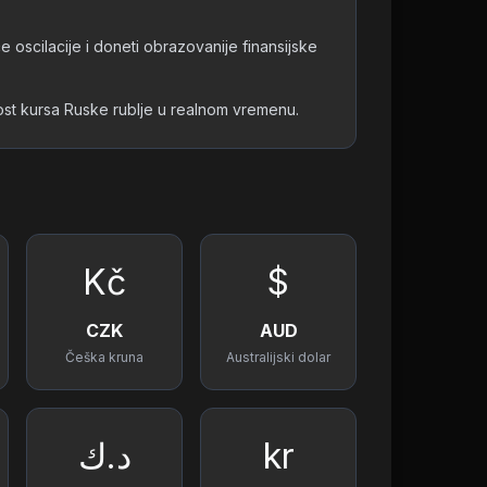
e oscilacije i doneti obrazovanije finansijske
nost kursa Ruske rublje u realnom vremenu.
Kč
$
CZK
AUD
Češka kruna
Australijski dolar
د.ك
kr