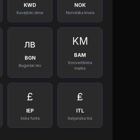
KWD
NOK
Kuvejtski dinar
Norveška kruna
KM
лв
BAM
BGN
Konvertibilna
Bugarski lev
marka
£
₤
IEP
ITL
Irska funta
Italijanska lira