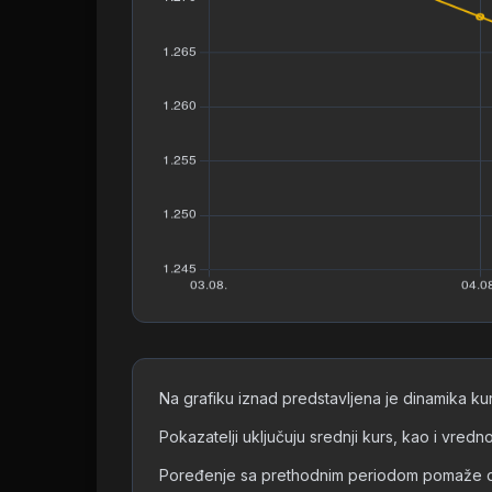
Na grafiku iznad predstavljena je dinamika ku
Pokazatelji uključuju srednji kurs, kao i vred
Poređenje sa prethodnim periodom pomaže da se