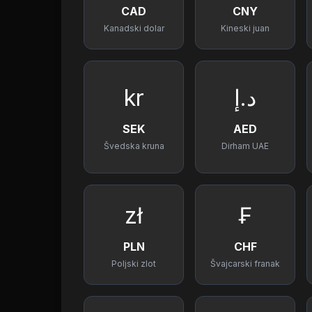
CAD
CNY
Kanadski dolar
Kineski juan
kr
د.إ
SEK
AED
Švedska kruna
Dirham UAE
zł
₣
PLN
CHF
Poljski zlot
Švajcarski franak