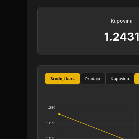
Kupovina
1.243
Srednji kurs
Prodaja
Kupovina