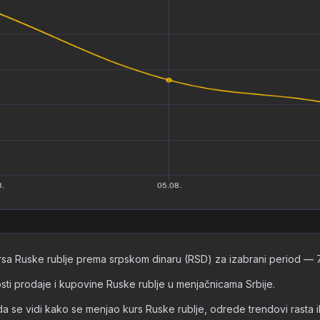
rsa Ruske rublje prema srpskom dinaru (RSD) za izabrani period — 7 
nosti prodaje i kupovine Ruske rublje u menjačnicama Srbije.
 vidi kako se menjao kurs Ruske rublje, odrede trendovi rasta ili p