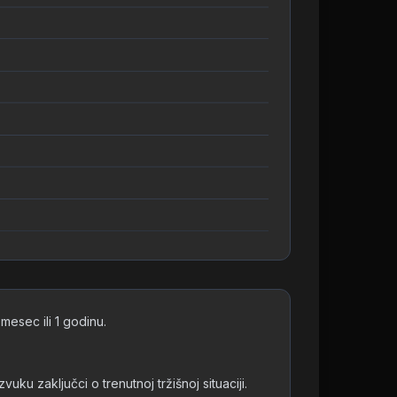
esec ili 1 godinu.
u zaključci o trenutnoj tržišnoj situaciji.