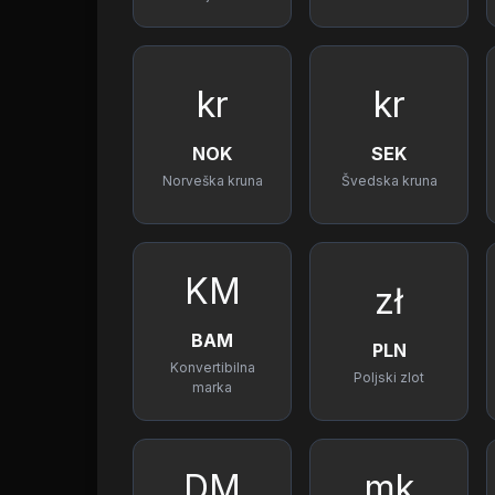
kr
kr
NOK
SEK
Norveška kruna
Švedska kruna
KM
zł
BAM
PLN
Konvertibilna
Poljski zlot
marka
DM
mk