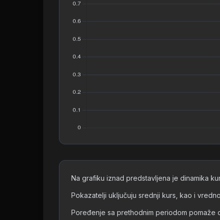
Na grafiku iznad predstavljena je dinamika ku
Pokazatelji uključuju srednji kurs, kao i vred
Poređenje sa prethodnim periodom pomaže da se 