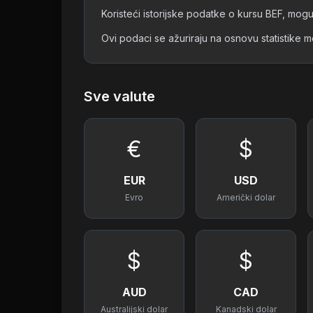
Koristeći istorijske podatke o kursu BEF, mogu
Ovi podaci se ažuriraju na osnovu statistike 
Sve valute
€
$
EUR
USD
Evro
Američki dolar
$
$
AUD
CAD
Australijski dolar
Kanadski dolar