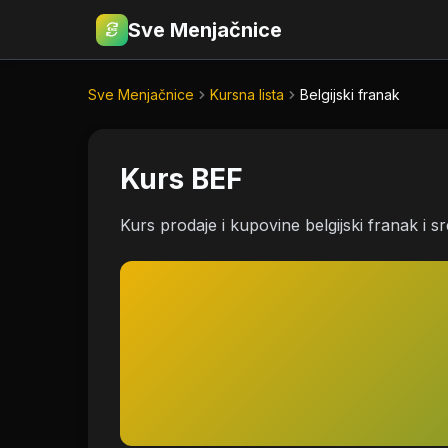
Sve Menjačnice
€
RSD
Sve Menjačnice
Kursna lista
Belgijski franak
Kurs BEF
Kurs prodaje i kupovine belgijski franak i s