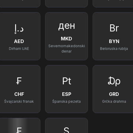
ден
د.إ
Br
MKD
AED
BYN
Severnomakedonski
Dirham UAE
Beloruska rublja
denar
₣
₧
₯
CHF
ESP
GRD
Švajcarski franak
Španska pezeta
Grčka drahma
₣
S