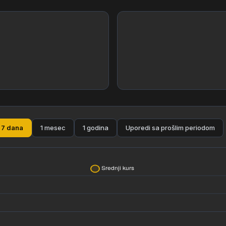
7 dana
1 mesec
1 godina
Uporedi sa prošlim periodom