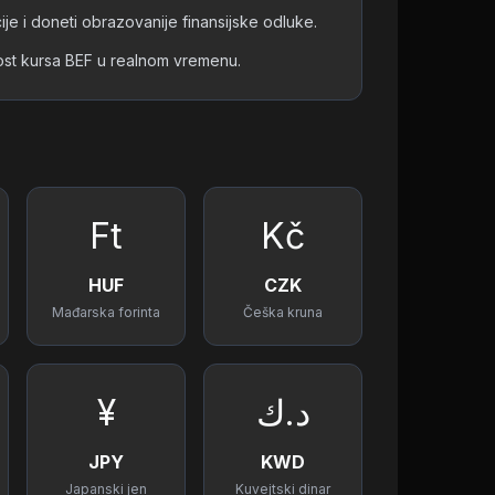
ije i doneti obrazovanije finansijske odluke.
nost kursa BEF u realnom vremenu.
Ft
Kč
HUF
CZK
Mađarska forinta
Češka kruna
¥
د.ك
JPY
KWD
Japanski jen
Kuvejtski dinar