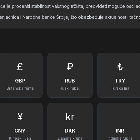
će je proceniti stabilnost valutnog tržišta, predvideti moguće oscilac
menjačnica i Narodne banke Srbije, što obezbeđuje aktuelnost i tač
£
₽
₺
GBP
RUB
TRY
Britanska funta
Ruski rubalj
Turska lira
¥
kr
CNY
DKK
INR
Kineski juan
Danska kruna
Indijska rupija