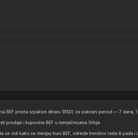
rsa BEF prema srpskom dinaru (RSD) za izabrani period — 7 dana, 1 m
nosti prodaje i kupovine BEF u menjačnicama Srbije.
vidi kako se menjao kurs BEF, odrede trendovi rasta ili pada i izvuk