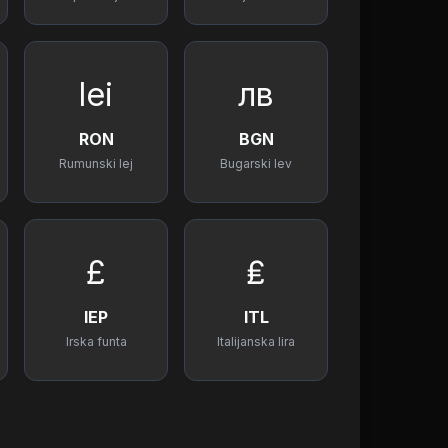
lei
лв
RON
BGN
Rumunski lej
Bugarski lev
£
₤
IEP
ITL
Irska funta
Italijanska lira