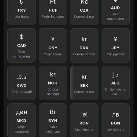
₺
Ft
Kč
AUD
TRY
HUF
CZK
Dólar
Lira turca
Florín húngaro
Corona checa
australiano
$
¥
kr
¥
CAD
CNY
DKK
JPY
Dólar
Yuan chino
Corona danesa
Yen japonés
canadiense
kr
د.إ
د.ك
kr
NOK
AED
KWD
SEK
Corona
Dirham de los
Dinar kuwaití
Corona sueca
noruega
EAU
ден
Br
lei
лв
MKD
BYN
RON
BGN
Denar
Rublo
Leu rumano
Lev búlgaro
macedonio
bielorruso