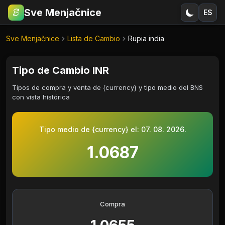
Sve Menjačnice
ES
€
RSD
Sve Menjačnice
Lista de Cambio
Rupia india
Tipo de Cambio INR
Tipos de compra y venta de {currency} y tipo medio del BNS
con vista histórica
Tipo medio de {currency} el:
07. 08. 2026.
1.0687
Compra