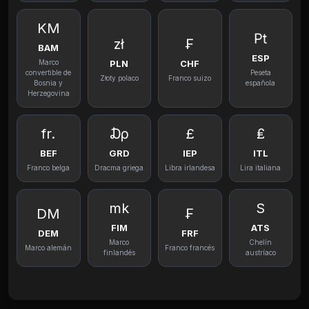
KM
₧
zł
₣
BAM
ESP
PLN
CHF
Marco
convertible de
Peseta
Złoty polaco
Franco suizo
Bosnia y
española
Herzegovina
fr.
₯
£
₤
BEF
GRD
IEP
ITL
Franco belga
Dracma griega
Libra irlandesa
Lira italiana
mk
S
DM
₣
FIM
ATS
DEM
FRF
Marco
Chelín
Marco alemán
Franco francés
finlandés
austríaco