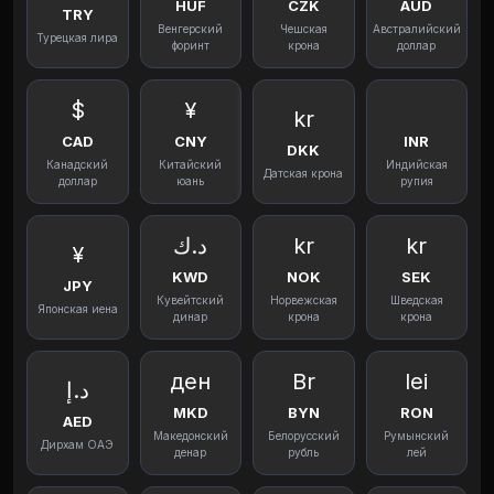
HUF
CZK
AUD
TRY
Венгерский
Чешская
Австралийский
Турецкая лира
форинт
крона
доллар
$
¥
kr
CAD
CNY
INR
DKK
Канадский
Китайский
Индийская
Датская крона
доллар
юань
рупия
د.ك
kr
kr
¥
KWD
NOK
SEK
JPY
Кувейтский
Норвежская
Шведская
Японская иена
динар
крона
крона
ден
Br
lei
د.إ
MKD
BYN
RON
AED
Македонский
Белорусский
Румынский
Дирхам ОАЭ
денар
рубль
лей