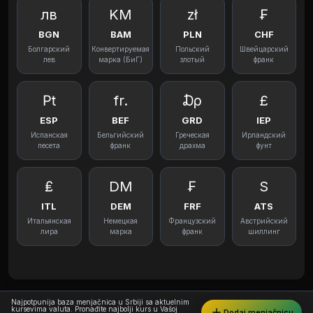
лв
KM
zł
₣
BGN
BAM
PLN
CHF
Болгарский
Конвертируемая
Польский
Швейцарский
лев
марка (БиГ)
злотый
франк
₧
fr.
₯
£
ESP
BEF
GRD
IEP
Испанская
Бельгийский
Греческая
Ирландский
песета
франк
драхма
фунт
₤
DM
₣
S
ITL
DEM
FRF
ATS
Итальянская
Немецкая
Французский
Австрийский
лира
марка
франк
шиллинг
Najpotpunija baza menjačnica u Srbiji sa aktuelnim
kursevima valuta. Pronađite najbolji kurs u Vašoj
Dodaj menjačnicu