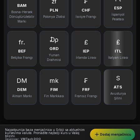
zł
₣
BAM
ESP
PLN
CHF
Bosna-Hersek
İspanyol
Dönüştürülebilir
Polonya Zlotisi
İsviçre Frangı
Pesetası
Markı
₯
fr.
£
₤
GRD
BEF
IEP
ITL
Yunan
Belçika Frangı
İrlanda Lirası
İtalyan Lirası
Drahmisi
S
DM
mk
₣
ATS
DEM
FIM
FRF
Avusturya
Alman Markı
Fin Markkası
Fransız Frangı
Şilini
Najpotpunija baza menjačnica u Srbiji sa aktuelnim
kursevima valuta. Pronađite najbolji kurs u Vašoj
Dodaj menjačnicu
blizini.
Developer:
VMTech DOO