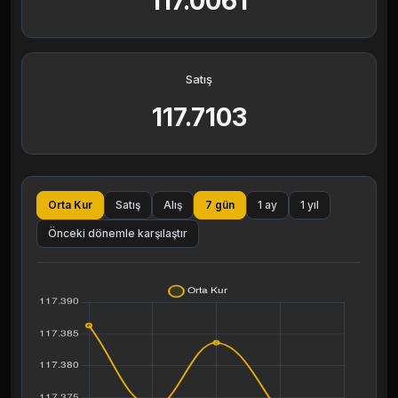
117.0061
Satış
117.7103
Orta Kur
Satış
Alış
7 gün
1 ay
1 yıl
Önceki dönemle karşılaştır