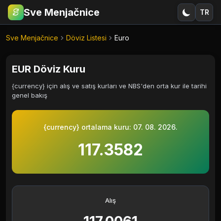
Sve Menjačnice
TR
€
RSD
Sve Menjačnice
Döviz Listesi
Euro
EUR Döviz Kuru
{currency} için alış ve satış kurları ve NBS'den orta kur ile tarihi
genel bakış
{currency} ortalama kuru:
07. 08. 2026.
117.3582
Alış