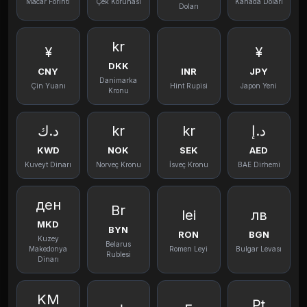
Macar Forinti
Çek Korunası
Kanada Doları
Doları
kr
¥
¥
DKK
CNY
INR
JPY
Danimarka
Çin Yuanı
Hint Rupisi
Japon Yeni
Kronu
د.ك
kr
kr
د.إ
KWD
NOK
SEK
AED
Kuveyt Dinarı
Norveç Kronu
İsveç Kronu
BAE Dirhemi
ден
Br
lei
лв
MKD
BYN
RON
BGN
Kuzey
Belarus
Makedonya
Romen Leyi
Bulgar Levası
Rublesi
Dinarı
KM
₧