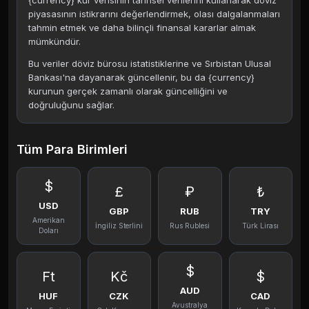
{currency} kur verisinin tarihsel verilerini kullanarak döviz
piyasasının istikrarını değerlendirmek, olası dalgalanmaları
tahmin etmek ve daha bilinçli finansal kararlar almak
mümkündür.
Bu veriler döviz bürosu istatistiklerine ve Sırbistan Ulusal
Bankası'na dayanarak güncellenir, bu da {currency}
kurunun gerçek zamanlı olarak güncelliğini ve
doğruluğunu sağlar.
Tüm Para Birimleri
$
£
₽
₺
USD
GBP
RUB
TRY
Amerikan
İngiliz Sterlini
Rus Rublesi
Türk Lirası
Doları
$
Ft
Kč
$
AUD
HUF
CZK
CAD
Avustralya