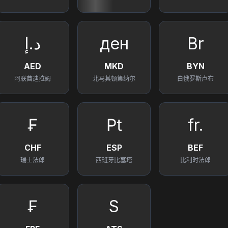
د.إ
ден
Br
AED
MKD
BYN
阿联酋迪拉姆
北马其顿第纳尔
白俄罗斯卢布
₣
₧
fr.
CHF
ESP
BEF
瑞士法郎
西班牙比塞塔
比利时法郎
₣
S