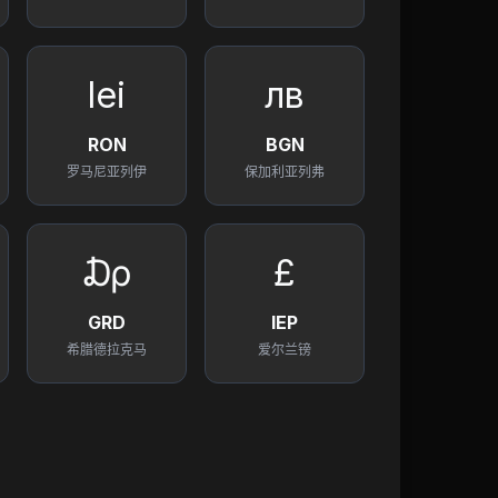
lei
лв
RON
BGN
罗马尼亚列伊
保加利亚列弗
₯
£
GRD
IEP
希腊德拉克马
爱尔兰镑