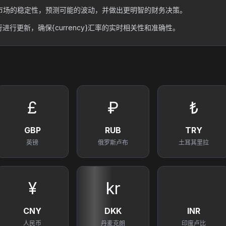
估外汇市场的稳定性，预测可能的波动，并做出更明智的财务决策。
行更新，确保{currency}汇率的实时相关性和准确性。
£
₽
₺
GBP
RUB
TRY
英镑
俄罗斯卢布
土耳其里拉
¥
kr
CNY
DKK
INR
人民币
丹麦克朗
印度卢比