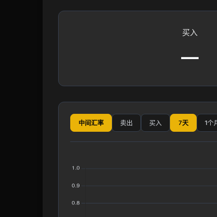
买入
—
中间汇率
卖出
买入
7天
1个