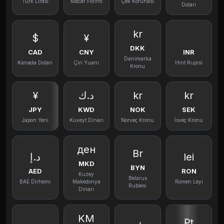
Türk Lirası
Macar Forinti
Çek Korunası
Doları
kr
$
¥
DKK
CAD
CNY
INR
Danimarka
Kanada Doları
Çin Yuanı
Hint Rupisi
Kronu
¥
د.ك
kr
kr
JPY
KWD
NOK
SEK
Japon Yeni
Kuveyt Dinarı
Norveç Kronu
İsveç Kronu
ден
Br
د.إ
lei
MKD
BYN
AED
RON
Kuzey
Belarus
BAE Dirhemi
Makedonya
Romen Leyi
Rublesi
Dinarı
KM
₧