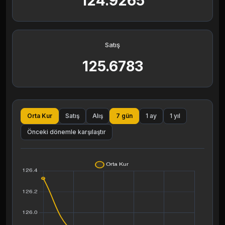
124.9265
Satış
125.6783
Orta Kur
Satış
Alış
7 gün
1 ay
1 yıl
Önceki dönemle karşılaştır