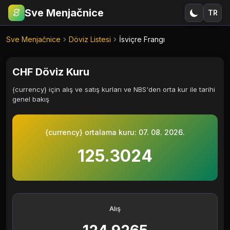
Sve Menjačnice
TR
€
RSD
Sve Menjačnice
Döviz Listesi
İsviçre Frangı
CHF Döviz Kuru
{currency} için alış ve satış kurları ve NBS'den orta kur ile tarihi
genel bakış
{currency} ortalama kuru:
07. 08. 2026.
125.3024
Alış