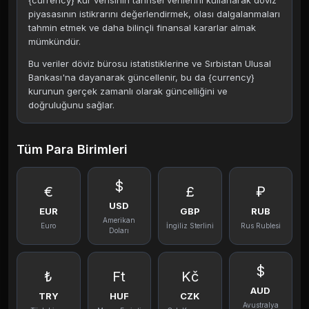
{currency} kur verisinin tarihsel verilerini kullanarak döviz
piyasasının istikrarını değerlendirmek, olası dalgalanmaları
tahmin etmek ve daha bilinçli finansal kararlar almak
mümkündür.
Bu veriler döviz bürosu istatistiklerine ve Sırbistan Ulusal
Bankası'na dayanarak güncellenir, bu da {currency}
kurunun gerçek zamanlı olarak güncelliğini ve
doğruluğunu sağlar.
Tüm Para Birimleri
$
€
£
₽
USD
EUR
GBP
RUB
Amerikan
Euro
İngiliz Sterlini
Rus Rublesi
Doları
$
₺
Ft
Kč
AUD
TRY
HUF
CZK
Avustralya