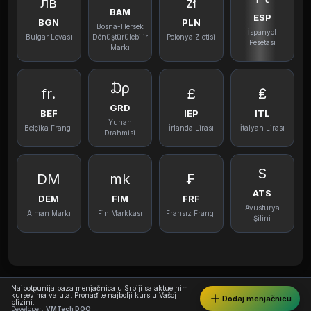
лв
zł
BAM
ESP
BGN
PLN
Bosna-Hersek
İspanyol
Bulgar Levası
Dönüştürülebilir
Polonya Zlotisi
Pesetası
Markı
₯
fr.
£
₤
GRD
BEF
IEP
ITL
Yunan
Belçika Frangı
İrlanda Lirası
İtalyan Lirası
Drahmisi
S
DM
mk
₣
ATS
DEM
FIM
FRF
Avusturya
Alman Markı
Fin Markkası
Fransız Frangı
Şilini
Najpotpunija baza menjačnica u Srbiji sa aktuelnim
kursevima valuta. Pronađite najbolji kurs u Vašoj
Dodaj menjačnicu
blizini.
Developer:
VMTech DOO