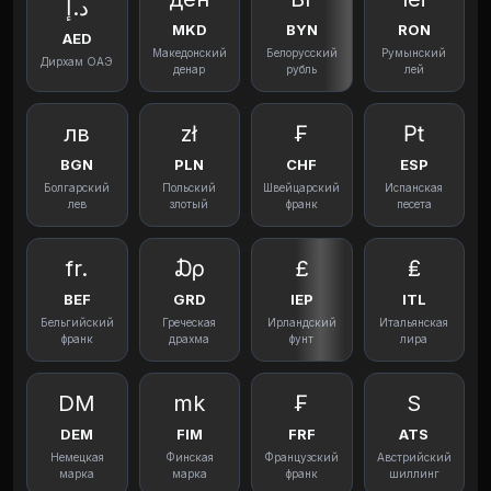
د.إ
MKD
BYN
RON
AED
Македонский
Белорусский
Румынский
Дирхам ОАЭ
денар
рубль
лей
лв
zł
₣
₧
BGN
PLN
CHF
ESP
Болгарский
Польский
Швейцарский
Испанская
лев
злотый
франк
песета
fr.
₯
£
₤
BEF
GRD
IEP
ITL
Бельгийский
Греческая
Ирландский
Итальянская
франк
драхма
фунт
лира
DM
mk
₣
S
DEM
FIM
FRF
ATS
Немецкая
Финская
Французский
Австрийский
марка
марка
франк
шиллинг