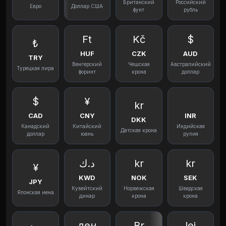
Британский
Российский
Евро
Доллар США
фунт
рубль
Ft
Kč
$
₺
HUF
CZK
AUD
TRY
Венгерский
Чешская
Австралийский
Турецкая лира
форинт
крона
доллар
$
¥
kr
CAD
CNY
INR
DKK
Канадский
Китайский
Индийская
Датская крона
доллар
юань
рупия
د.ك
kr
kr
¥
KWD
NOK
SEK
JPY
Кувейтский
Норвежская
Шведская
Японская иена
динар
крона
крона
ден
Br
lei