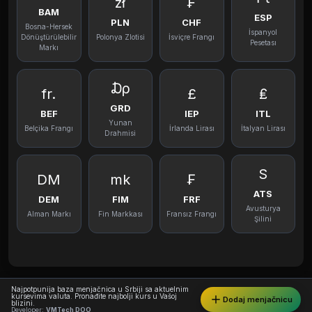
zł
₣
BAM
ESP
PLN
CHF
Bosna-Hersek
İspanyol
Dönüştürülebilir
Polonya Zlotisi
İsviçre Frangı
Pesetası
Markı
₯
fr.
£
₤
GRD
BEF
IEP
ITL
Yunan
Belçika Frangı
İrlanda Lirası
İtalyan Lirası
Drahmisi
S
DM
mk
₣
ATS
DEM
FIM
FRF
Avusturya
Alman Markı
Fin Markkası
Fransız Frangı
Şilini
Najpotpunija baza menjačnica u Srbiji sa aktuelnim
kursevima valuta. Pronađite najbolji kurs u Vašoj
Dodaj menjačnicu
blizini.
Developer:
VMTech DOO