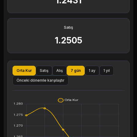
1.2431
Satış
1.2505
Orta Kur
Satış
Alış
7 gün
1 ay
1 yıl
Önceki dönemle karşılaştır