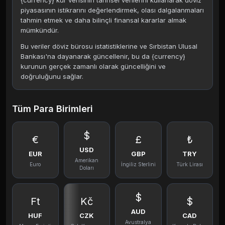
{currency} kur verisinin tarihsel verilerini kullanarak döviz
piyasasının istikrarını değerlendirmek, olası dalgalanmaları
tahmin etmek ve daha bilinçli finansal kararlar almak
mümkündür.
Bu veriler döviz bürosu istatistiklerine ve Sırbistan Ulusal
Bankası'na dayanarak güncellenir, bu da {currency}
kurunun gerçek zamanlı olarak güncelliğini ve
doğruluğunu sağlar.
Tüm Para Birimleri
$
€
£
₺
USD
EUR
GBP
TRY
Amerikan
Euro
İngiliz Sterlini
Türk Lirası
Doları
$
Ft
Kč
$
AUD
HUF
CZK
CAD
Avustralya