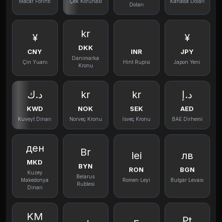
Macar Forinti
Çek Korunası
Kanada Doları
Doları
kr
¥
¥
DKK
CNY
INR
JPY
Danimarka
Çin Yuanı
Hint Rupisi
Japon Yeni
Kronu
د.ك
kr
kr
د.إ
KWD
NOK
SEK
AED
Kuveyt Dinarı
Norveç Kronu
İsveç Kronu
BAE Dirhemi
ден
Br
lei
лв
MKD
BYN
RON
BGN
Kuzey
Belarus
Makedonya
Romen Leyi
Bulgar Levası
Rublesi
Dinarı
KM
₧