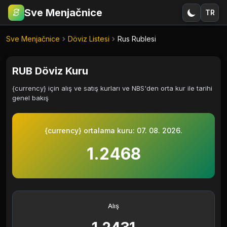
Sve Menjačnice
TR
€
RSD
Sve Menjačnice
Döviz Listesi
Rus Rublesi
RUB Döviz Kuru
{currency} için alış ve satış kurları ve NBS'den orta kur ile tarihi
genel bakış
{currency} ortalama kuru:
07. 08. 2026.
1.2468
Alış