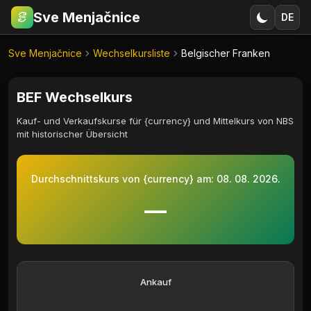
Sve Menjačnice
DE
€
RSD
Sve Menjačnice
Wechselkursliste
Belgischer Franken
BEF Wechselkurs
Kauf- und Verkaufskurse für {currency} und Mittelkurs von NBS
mit historischer Übersicht
Durchschnittskurs von {currency} am:
08. 08. 2026.
—
Ankauf