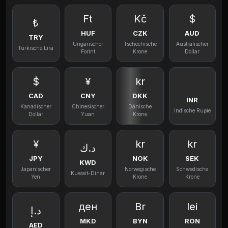
Ft
Kč
$
₺
HUF
CZK
AUD
TRY
Ungarischer
Tschechische
Australischer
Türkische Lira
Forint
Krone
Dollar
$
¥
kr
CAD
CNY
DKK
INR
Kanadischer
Chinesischer
Dänische
Indische Rupie
Dollar
Yuan
Krone
¥
kr
kr
د.ك
JPY
NOK
SEK
KWD
Japanischer
Norwegische
Schwedische
Kuwait-Dinar
Yen
Krone
Krone
ден
Br
lei
د.إ
MKD
BYN
RON
AED