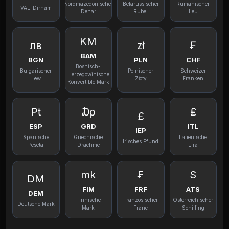
Nordmazedonischer
Belarussischer
Rumänischer
VAE-Dirham
Denar
Rubel
Leu
KM
лв
zł
₣
BAM
BGN
PLN
CHF
Bosnisch-
Bulgarischer
Polnischer
Schweizer
Herzegowinische
Lew
Złoty
Franken
Konvertible Mark
₧
₯
₤
£
ESP
GRD
ITL
IEP
Spanische
Griechische
Italienische
Irisches Pfund
Peseta
Drachme
Lira
mk
₣
S
DM
FIM
FRF
ATS
DEM
Finnische
Französischer
Österreichischer
Deutsche Mark
Mark
Franc
Schilling