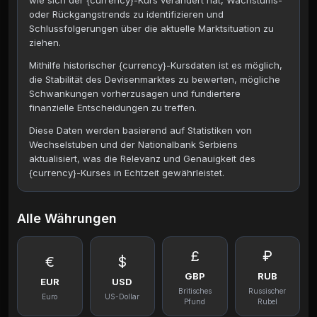
wie sich der {currency}-Kurs verändert hat, Wachstums-
oder Rückgangstrends zu identifizieren und
Schlussfolgerungen über die aktuelle Marktsituation zu
ziehen.
Mithilfe historischer {currency}-Kursdaten ist es möglich,
die Stabilität des Devisenmarktes zu bewerten, mögliche
Schwankungen vorherzusagen und fundiertere
finanzielle Entscheidungen zu treffen.
Diese Daten werden basierend auf Statistiken von
Wechselstuben und der Nationalbank Serbiens
aktualisiert, was die Relevanz und Genauigkeit des
{currency}-Kurses in Echtzeit gewährleistet.
Alle Währungen
£
₽
€
$
GBP
RUB
EUR
USD
Britisches
Russischer
Euro
US-Dollar
Pfund
Rubel