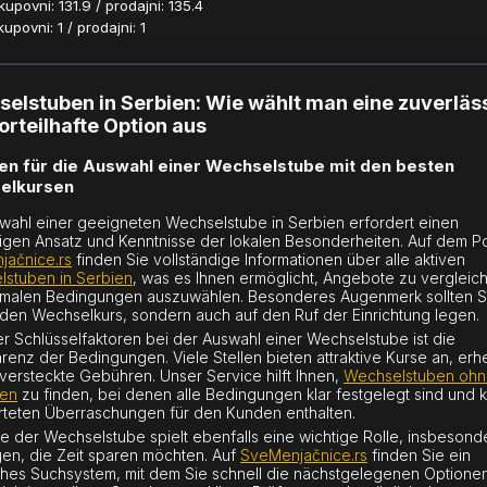
povni: 131.9 / prodajni: 135.4
povni: 1 / prodajni: 1
elstuben in Serbien: Wie wählt man eine zuverläs
orteilhafte Option aus
ien für die Auswahl einer Wechselstube mit den besten
elkursen
wahl einer geeigneten Wechselstube in Serbien erfordert einen
tigen Ansatz und Kenntnisse der lokalen Besonderheiten. Auf dem Po
jačnice.rs
finden Sie vollständige Informationen über alle aktiven
stuben in Serbien
, was es Ihnen ermöglicht, Angebote zu vergleic
imalen Bedingungen auszuwählen. Besonderes Augenmerk sollten Si
 den Wechselkurs, sondern auch auf den Ruf der Einrichtung legen.
er Schlüsselfaktoren bei der Auswahl einer Wechselstube ist die
renz der Bedingungen. Viele Stellen bieten attraktive Kurse an, er
versteckte Gebühren. Unser Service hilft Ihnen,
Wechselstuben oh
en
zu finden, bei denen alle Bedingungen klar festgelegt sind und 
teten Überraschungen für den Kunden enthalten.
e der Wechselstube spielt ebenfalls eine wichtige Rolle, insbesond
gen, die Zeit sparen möchten. Auf
SveMenjačnice.rs
finden Sie ein
ches Suchsystem, mit dem Sie schnell die nächstgelegenen Optionen