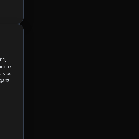
1, 
ndere 
Währungen, Öffnungszeiten und Kontaktinformationen überprüfen. Unser Service 
ganz 