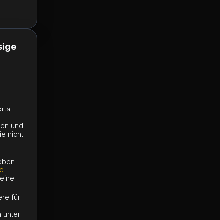
sige
rtal
hen und
e nicht
heben
ne
keine
ere für
 unter