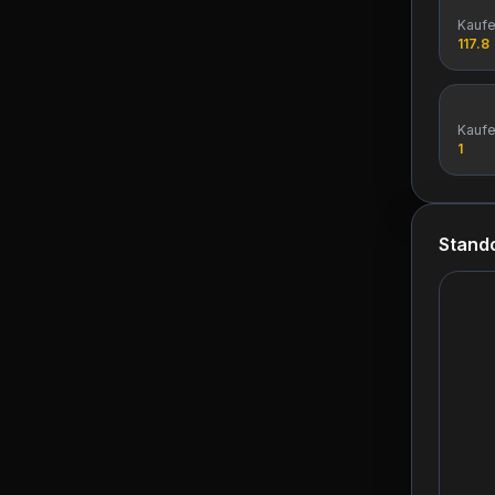
Kauf
117.8
Kauf
1
Stando