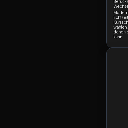
Berücks
Wechsel
Moderne
Echtzei
Kurssch
wählen.
denen s
kann.