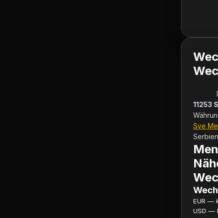
Wec
Wech
11253 
Sve Me
Serbien. 
Menj
Näh
Wec
Wechs
EUR — ku
USD — ku