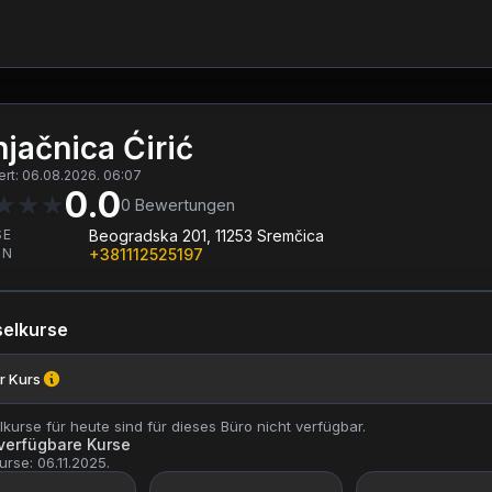
jačnica Ćirić
iert: 06.08.2026. 06:07
0.0
★
★
★
0
Bewertungen
SE
Beogradska 201, 11253 Sremčica
ON
+381112525197
elkurse
r Kurs
kurse für heute sind für dieses Büro nicht verfügbar.
 verfügbare Kurse
urse: 06.11.2025.