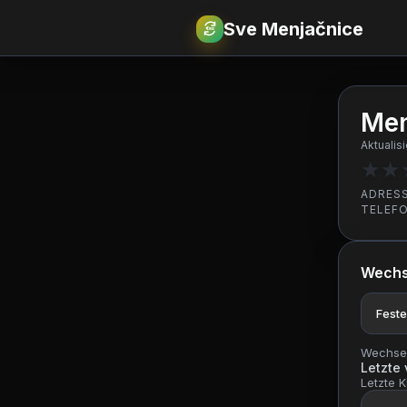
Sve Menjačnice
€
RSD
Men
Aktualis
★
★
ADRES
TELEF
Wechs
Feste
Wechsel
Letzte
Letzte K