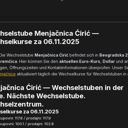
hselstube Menjačnica Ćirić —
selkurse za 06.11.2025
            Die Wechselstube 
Menjačnica Ćirić
 befindet sich in 
Beogradska 20
Sremčica
. Hier können Sie den 
aktuellen Euro-Kurs
, 
Dollar
 und a
njačnice
 aktualisiert täglich die Wechselkurse für Wechselstuben in 
       
ačnica Ćirić — Wechselstuben in der
e. Nächste Wechselstube.
hselzentrum.
elkurse za 06.11.2025
povni: 117.8 / prodajni: 117.9
povni: 100.1 / prodajni: 102.8