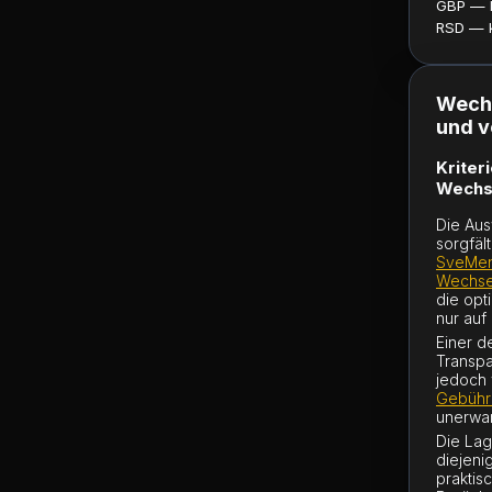
GBP — ku
RSD — ku
Wechs
und v
Kriter
Wechs
Die Aus
sorgfäl
SveMen
Wechsel
die opt
nur auf
Einer d
Transpa
jedoch 
Gebühr
unerwar
Die Lag
diejeni
praktis