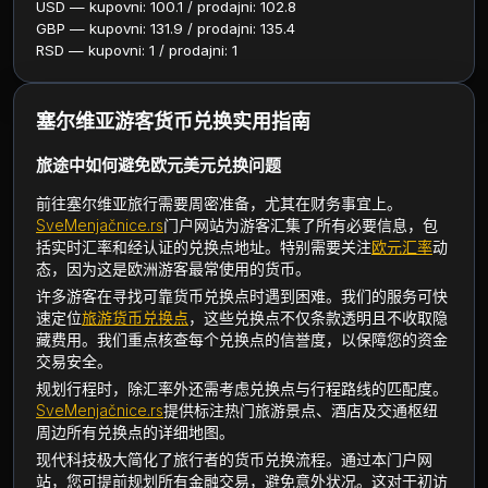
USD — kupovni: 100.1 / prodajni: 102.8
GBP — kupovni: 131.9 / prodajni: 135.4
RSD — kupovni: 1 / prodajni: 1
塞尔维亚游客货币兑换实用指南
旅途中如何避免欧元美元兑换问题
前往塞尔维亚旅行需要周密准备，尤其在财务事宜上。
SveMenjačnice.rs
门户网站为游客汇集了所有必要信息，包
括实时汇率和经认证的兑换点地址。特别需要关注
欧元汇率
动
态，因为这是欧洲游客最常使用的货币。
许多游客在寻找可靠货币兑换点时遇到困难。我们的服务可快
速定位
旅游货币兑换点
，这些兑换点不仅条款透明且不收取隐
藏费用。我们重点核查每个兑换点的信誉度，以保障您的资金
交易安全。
规划行程时，除汇率外还需考虑兑换点与行程路线的匹配度。
SveMenjačnice.rs
提供标注热门旅游景点、酒店及交通枢纽
周边所有兑换点的详细地图。
现代科技极大简化了旅行者的货币兑换流程。通过本门户网
站，您可提前规划所有金融交易，避免意外状况。这对于初访