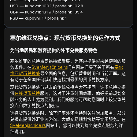
USD — kupovni: 100.1 / prodajni: 102.8
GBP — kupovni: 131.9 / prodajni: 135.4
RSD — kupovni: 1 / prodajni: 1
塞尔维亚兑换点：现代货币兑换处的运作方式
为当地居民和游客提供的外币兑换服务特色
塞尔维亚的兑换点网络持续发展，为客户提供越来越便利的服
务条件。在
SveMenjačnice.rs
门户网站汇集了关于所有
塞尔
维亚货币兑换处
最全面的信息，包括营业时间和当前汇率。这
有助于在全国任何城市快速找到最优的货币兑换方案。
现代货币兑换处与过去的传统兑换点大不相同。许多兑换处提
供
在线货币兑换
服务，这对于注重时间效率、偏好提前规划金
融业务的人士尤为便利。我们的服务可帮助您同时比较实体兑
换点和数字兑换点的报价。
选择货币兑换处时，除了汇率外还需特别关注附加服务。部分
兑换点提供外汇业务咨询、大额交易规划协助等实用服务。在
SveMenjačnice.rs
网站上，您可以找到每个兑换点服务的详
细说明。