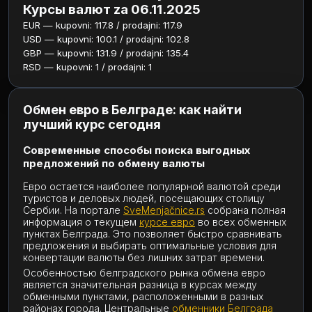
Курсы валют za 06.11.2025
EUR — kupovni: 117.8 / prodajni: 117.9
USD — kupovni: 100.1 / prodajni: 102.8
GBP — kupovni: 131.9 / prodajni: 135.4
RSD — kupovni: 1 / prodajni: 1
Обмен евро в Белграде: как найти
лучший курс сегодня
Современные способы поиска выгодных
предложений по обмену валюты
Евро остается наиболее популярной валютой среди
туристов и деловых людей, посещающих столицу
Сербии. На портале
SveMenjačnice.rs
собрана полная
информация о текущем
курсе евро
во всех обменных
пунктах Белграда. Это позволяет быстро сравнивать
предложения и выбирать оптимальные условия для
конвертации валюты без лишних затрат времени.
Особенностью белградского рынка обмена евро
является значительная разница в курсах между
обменными пунктами, расположенными в разных
районах города. Центральные
обменники Белграда