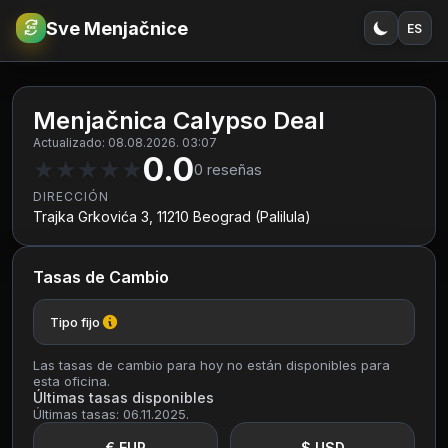
Sve Menjačnice
ES
€
RSD
Menjačnica Calypso Deal
Actualizado: 08.08.2026. 03:07
0.0
★
★
★
★
★
0
reseñas
DIRECCIÓN
Trajka Grkovića 3, 11210 Beograd (Palilula)
Tasas de Cambio
Tipo fijo
Las tasas de cambio para hoy no están disponibles para
esta oficina.
Últimas tasas disponibles
Últimas tasas: 06.11.2025.
€ EUR
$ USD