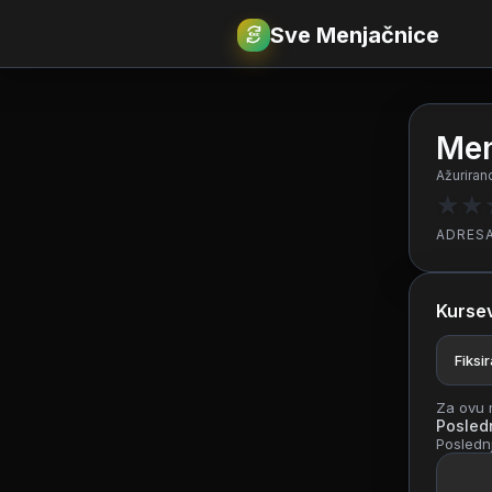
Sve Menjačnice
€
RSD
Men
Ažuriran
★
★
ADRES
Kursev
Fiksi
Za ovu m
Posledn
Poslednj