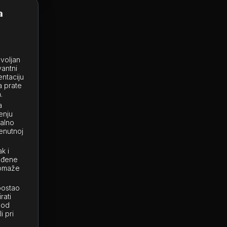
a
ovoljan
vantni
entaciju
a prate
.
a
enju
talno
enutnoj
k i
eđene
pomaže
postao
rati
 od
i pri