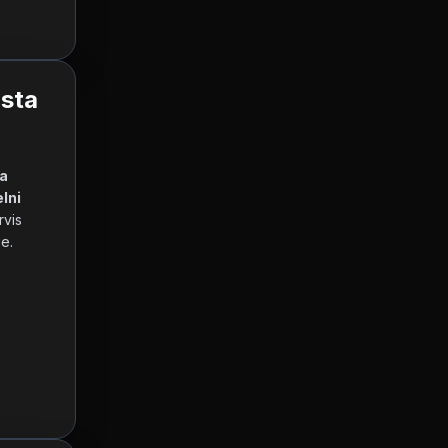
ista
a 
lni 
 i drugih valuta, radno vreme i kontakt informacije. Naš servis 
        