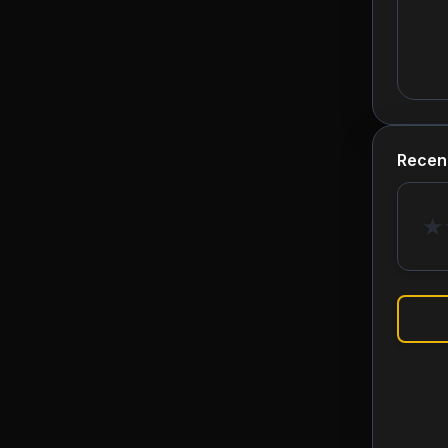
Recen
★