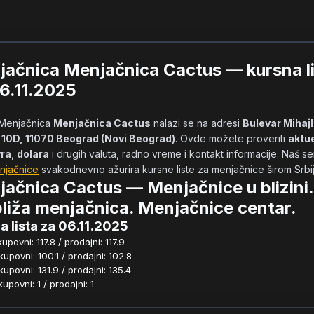
ačnica Menjačnica Cactus — kursna l
6.11.2025
            Menjačnica 
Menjačnica Cactus
 nalazi se na adresi 
Bulevar Mihajl
 10D, 11070 Beograd (Novi Beograd)
. Ovde možete proveriti 
aktue
vra
, 
dolara
njačnice
 svakodnevno ažurira kursne liste za menjačnice širom Srbije.
ačnica Cactus — Menjačnice u blizini.
liža menjačnica. Menjačnice centar.
a lista za 06.11.2025
povni: 117.8 / prodajni: 117.9
povni: 100.1 / prodajni: 102.8
povni: 131.9 / prodajni: 135.4
povni: 1 / prodajni: 1