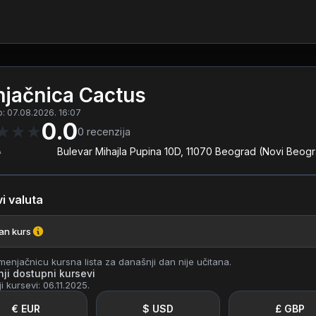
jačnica Cactus
o: 07.08.2026. 16:07
0.0
★
★
★
0
recenzija
A
Bulevar Mihajla Pupina 10D, 11070 Beograd (Novi Beog
i valuta
ran kurs
enjačnicu kursna lista za današnji dan nije učitana.
ji dostupni kursevi
i kursevi: 06.11.2025.
€ EUR
$ USD
£ GBP