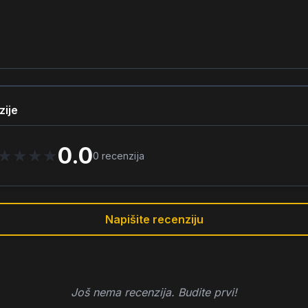
zije
0.0
★
★
★
★
0
recenzija
Napišite recenziju
Još nema recenzija. Budite prvi!