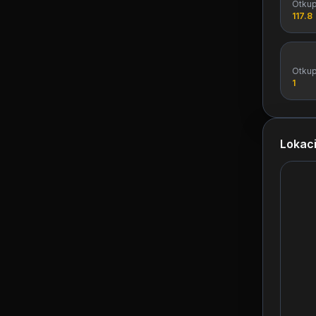
Otku
117.8
Otku
1
Lokaci