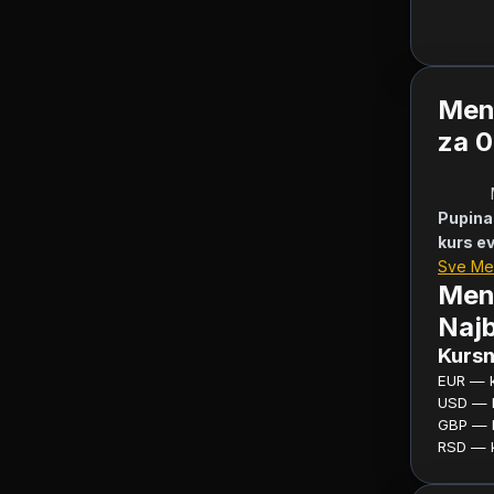
Menj
za 0
Pupina
kurs e
Sve Me
Menj
Najb
Kursn
EUR — ku
USD — ku
GBP — ku
RSD — ku