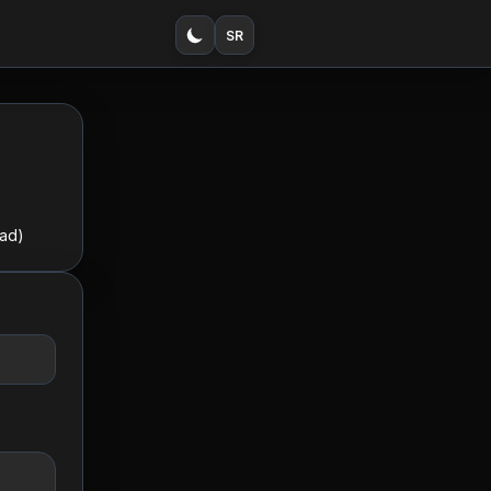
SR
rad)