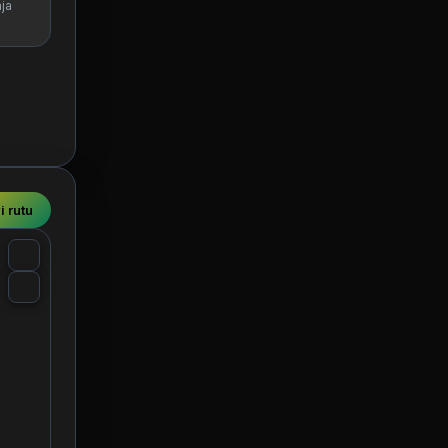
ja
i rutu