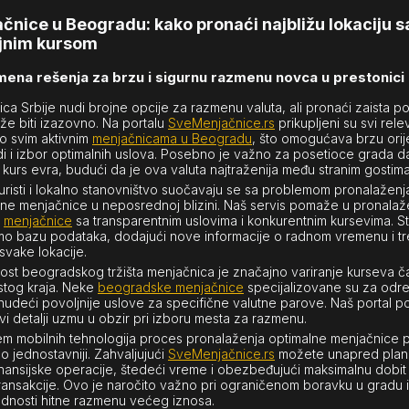
čnice u Beogradu: kako pronaći najbližu lokaciju s
jnim kursom
ena rešenja za brzu i sigurnu razmenu novca u prestonici
ica Srbije nudi brojne opcije za razmenu valuta, ali pronaći zaista p
že biti izazovno. Na portalu
SveMenjačnice.rs
prikupljeni su svi rele
o svim aktivnim
menjačnicama u Beogradu
, što omogućava brzu orij
i i izbor optimalnih uslova. Posebno je važno za posetioce grada d
i kurs evra, budući da je ova valuta najtraženija među stranim gostima
uristi i lokalno stanovništvo suočavaju se sa problemom pronalaženj
e menjačnice u neposrednoj blizini. Naš servis pomaže u pronalaž
e
menjačnice
sa transparentnim uslovima i konkurentnim kursevima. S
mo bazu podataka, dodajući nove informacije o radnom vremenu i tr
svake lokacije.
st beogradskog tržišta menjačnica je značajno variranje kurseva ča
istog kraja. Neke
beogradske menjačnice
specijalizovane su za odr
 nudeći povoljnije uslove za specifične valutne parove. Naš portal 
vi detalji uzmu u obzir pri izboru mesta za razmenu.
m mobilnih tehnologija proces pronalaženja optimalne menjačnice 
o jednostavniji. Zahvaljujući
SveMenjačnice.rs
možete unapred plani
inansijske operacije, štedeći vreme i obezbeđujući maksimalnu dobit
ransakcije. Ovo je naročito važno pri ograničenom boravku u gradu il
nosti hitne razmenu većeg iznosa.