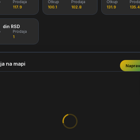
p
Prodaja
Otkup
Prodaja
Otkup
Proda
117.9
100.1
102.8
131.9
135.4
din RSD
p
Prodaja
1
ja na mapi
Naprav