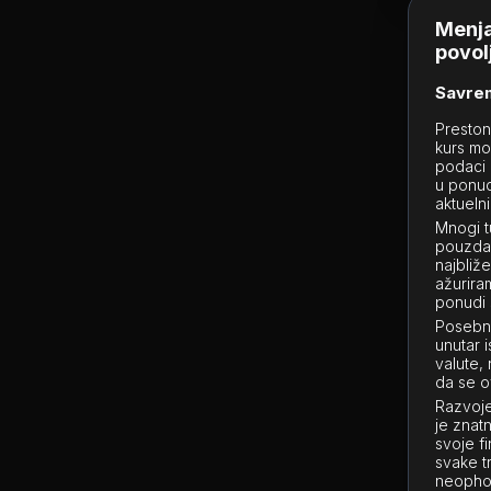
Menja
povol
Savrem
Preston
kurs mo
podaci 
u ponud
aktueln
Mnogi t
pouzdan
najbliž
ažurira
ponudi 
Posebno
unutar 
valute,
da se o
Razvoje
je znatn
svoje f
svake t
neophod