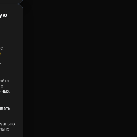
ную
ле
е
и
айта
но
нных,
и
ивать
о
туально
ельно