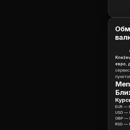
Обм
вал
Kneževi
евро
, 
сервис
пунктов
Men
Бли
Курсы
EUR — ku
USD — ku
GBP — ku
RSD — ku