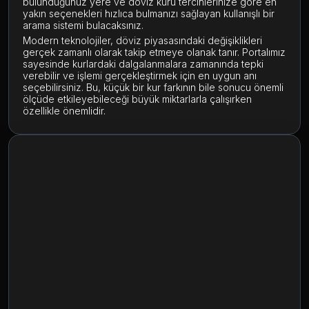
bulunduğunuz yere ve döviz kuru tercihlerinize göre en
yakın seçenekleri hızlıca bulmanızı sağlayan kullanışlı bir
arama sistemi bulacaksınız.
Modern teknolojiler, döviz piyasasındaki değişiklikleri
gerçek zamanlı olarak takip etmeye olanak tanır. Portalımız
sayesinde kurlardaki dalgalanmalara zamanında tepki
verebilir ve işlemi gerçekleştirmek için en uygun anı
seçebilirsiniz. Bu, küçük bir kur farkının bile sonucu önemli
ölçüde etkileyebileceği büyük miktarlarla çalışırken
özellikle önemlidir.