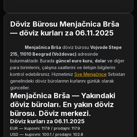
Döviz Bürosu Menjačnica Brša
— döviz kurları za 06.11.2025
Menjačnica Brša
 döviz bürosu 
Vojvode Stepe 
215, 11010 Beograd (Voždovac)
 adresinde 
bulunmaktadır. Burada 
güncel euro kuru
, 
dolar
 ve diğer 
para birimlerini, çalışma saatlerini ve iletişim bilgilerini 
kontrol edebilirsiniz. Hizmetimiz 
Sve Menjačnice
 Sırbistan 
genelindeki döviz bürolarının kurlarını günlük olarak 
günceller.        
Menjačnica Brša — Yakındaki
döviz büroları. En yakın döviz
bürosu. Döviz merkezi.
Döviz kurları za 06.11.2025
EUR — kupovni: 117.8 / prodajni: 117.9
USD — kupovni: 100.1 / prodajni: 102.8