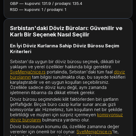
GBP — kupovni: 131.9 / prodajni: 135.4
RSD — kupovni: 1 / prodajni: 1
Sırbistan'daki Döviz Büroları: Güvenilir ve
Karlı Bir Seçenek Nasıl Seçilir
En İyi Döviz Kurlarına Sahip Döviz Bürosu Seçim
Kriterleri
Sırbistan'da uygun bir döviz bürosu seçmek, dikkatli bir
yaklaşım ve yerel özellikler hakkında bilgi gerektirir.
SveMenjačnice.rs
portalında, Sırbistan'daki tüm faal
döviz
bürolarının
tam bilgisi sunulmakta olup, bu sayede teklifleri
karşılaştırabilir ve en uygun koşulları seçebilirsiniz.
Özellikle sadece döviz kuru değil, aynı zamanda
işletmenin itibarına da dikkat etmek gerekir.
Döviz bürosu seçimindeki kilit faktörlerden biri şartların
şeffaflığıdır. Birçok büro cazip kurlar sunar ancak gizli
komisyonlar alır. Hizmetimiz, tüm koşulların net bir şekilde
belirtildiği ve müşteri için sürpriz içermeyen
komisyonsuz
döviz bürolarını
bulmanıza yardımcı olur.
Döviz bürosunun konumu da, özellikle zamanına değer
verenler için önemli bir rol oynar.
SveMenjačnice.rs
'te,