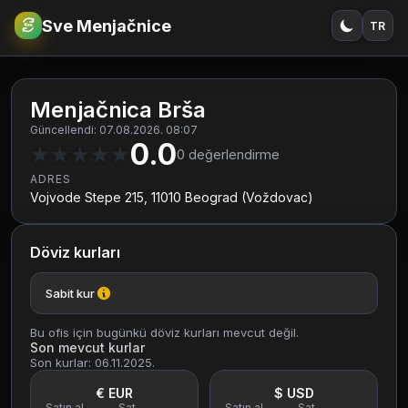
Sve Menjačnice
TR
€
RSD
Menjačnica Brša
Güncellendi: 07.08.2026. 08:07
0.0
★
★
★
★
★
0
değerlendirme
ADRES
Vojvode Stepe 215, 11010 Beograd (Voždovac)
Döviz kurları
Sabit kur
Bu ofis için bugünkü döviz kurları mevcut değil.
Son mevcut kurlar
Son kurlar: 06.11.2025.
€ EUR
$ USD
Satın al
Sat
Satın al
Sat