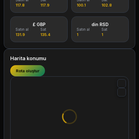
117.8
117.9
100.1
102.8
£ GBP
din RSD
Satın al
Sat
Satın al
Sat
131.9
135.4
1
1
Harita konumu
Rota oluştur