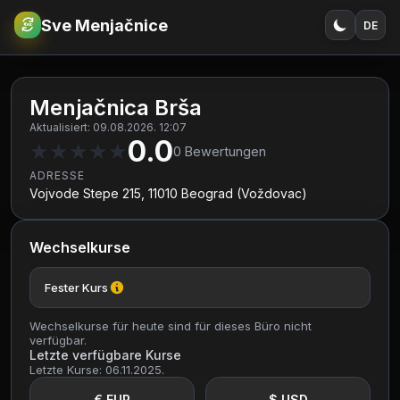
Sve Menjačnice
DE
€
RSD
Menjačnica Brša
Aktualisiert: 09.08.2026. 12:07
0.0
★
★
★
★
★
0
Bewertungen
ADRESSE
Vojvode Stepe 215, 11010 Beograd (Voždovac)
Wechselkurse
Fester Kurs
Wechselkurse für heute sind für dieses Büro nicht
verfügbar.
Letzte verfügbare Kurse
Letzte Kurse: 06.11.2025.
€ EUR
$ USD