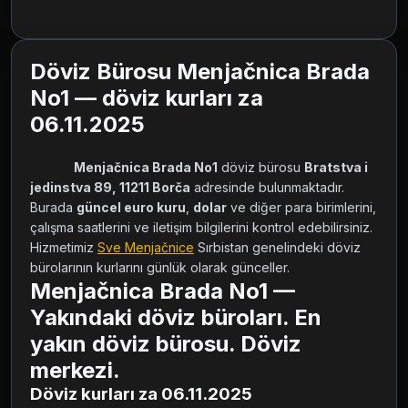
Döviz Bürosu Menjačnica Brada
No1 — döviz kurları za
06.11.2025
Menjačnica Brada No1
 döviz bürosu 
Bratstva i 
jedinstva 89, 11211 Borča
 adresinde bulunmaktadır. 
Burada 
güncel euro kuru
, 
dolar
 ve diğer para birimlerini, 
çalışma saatlerini ve iletişim bilgilerini kontrol edebilirsiniz. 
Hizmetimiz 
Sve Menjačnice
 Sırbistan genelindeki döviz 
bürolarının kurlarını günlük olarak günceller.        
Menjačnica Brada No1 —
Yakındaki döviz büroları. En
yakın döviz bürosu. Döviz
merkezi.
Döviz kurları za 06.11.2025