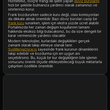
Hizmetimiz, İsviçre frangı ile işlem yapan
döviz bürolarını
hızlı bir şekilde bulmanıza yardımcı olarak zamanınızı ve
sinirlerinizi korur.
Frank bozdururken sadece kuru değil, olası komisyonları
da dikkate almak önemlidir. Bazı döviz büroları cazip bir
frank kuru
sunarken, işlem için ekstra yüzde ücret alabilir.
Portalımızda her zaman değişim koşullarının tamamı
hakkında eksiksiz bilgi bulacaksınız, bu da size dengeli bir
karar vermenizde yardımcı olacaktır.
Modern teknolojiler, kurlardaki değişiklikleri gerçek
zamanlı olarak takip etmeye olanak tanır.
SveMenjačnice.rs
sayesinde frank kurunun dinamiklerini
takip edebilir ve bozdurma için en uygun anı
seçebilirsiniz. Bu, küçük bir kur değişikliğinin bile işlemin
sonucunu önemli ölçüde etkileyebileceği büyük miktarlarla
çalışırken özellikle önemlidir.