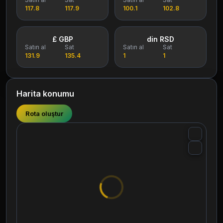
117.8
117.9
100.1
102.8
£ GBP
din RSD
Satın al
Sat
Satın al
Sat
131.9
135.4
1
1
Harita konumu
Rota oluştur