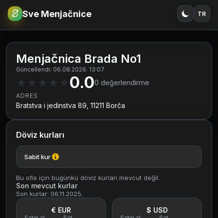
Sve Menjačnice
TR
€
RSD
Menjačnica Brada No1
Güncellendi: 06.08.2026. 13:07
0.0
★
★
★
★
★
0
değerlendirme
ADRES
Bratstva i jedinstva 89, 11211 Borča
Döviz kurları
Sabit kur
Bu ofis için bugünkü döviz kurları mevcut değil.
Son mevcut kurlar
Son kurlar: 06.11.2025.
€ EUR
$ USD
Satın al
Sat
Satın al
Sat