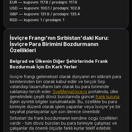
EUR — kupovni: 117.8 / prodajni: 117.9
USD — kupovni: 100.1 / prodajni: 102.8
GBP — kupovni: 131.9 / prodajni: 135.4
RSD — kupovni: 1 / prodajni: 1
İsviçre Frangı'nın Sırbistan'daki Kuru:
İsviçre Para Birimini Bozdurmanın
Özellikleri
Belgrad ve Ülkenin Diğer Şehirlerinde Frank
Bozdurmak İçin En Karlı Yerler
İsviçre frangı geleneksel olarak dünyanın en istikrarlı para
birimlerinden biri olarak kabul edilir ve birçok Sırp
vatandaşı tasarruflarını tam olarak bu para biriminde
saklamayı tercih eder.
SveMenjačnice.rs
portalında, ülke
genelindeki çeşitli döviz bürolarında güncel
frank kuruna
ilişkin ayrıntılı bilgiler sunulmaktadır. Bu, özellikle bu para
birimiyle düzenli olarak işlem yapanlar veya İsviçre'ye bir
seyahat planlayanlar için son derece önemlidir.
Sırbistan'da frank bozdurmanın kendine özgü özellikleri
vardır - tüm döviz büroları bu para birimiyle çalışmaz ve
çalışanlar da önemli ölçüde farklı kurlar teklif edebilir.