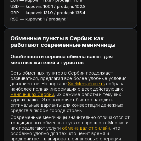
EUR — kupovni: 117.8 / prodajni: 117.9
USD — kupovni: 100.1 / prodajni: 102.8
GBP — kupovni: 131.9 / prodajni: 135.4
RSD — kupovni: 1 / prodajni: 1
Обменные пункты в Сербии: как
работают современные менячницы
Особенности сервиса обмена валют для
местных жителей и туристов
Сеть обменных пунктов в Сербии продолжает
развиваться, предлагая все более удобные условия
для клиентов. На портале
SveMenjačnice.rs
собрана
наиболее полная информация о всех действующих
менячницах Сербии
, их режиме работы и текущих
курсах валют. Это позволяет быстро находить
оптимальные варианты для конвертации денежных
средств в любом городе страны.
Современные менячницы значительно отличаются от
традиционных обменных пунктов прошлого. Многие из
них предлагают услуги
обмена валют онлайн
, что
особенно удобно для тех, кто ценит время и
предпочитает планировать финансовые операции