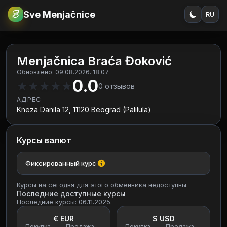
Sve Menjačnice
RU
€
RSD
Menjačnica Braća Đoković
Обновлено: 09.08.2026. 18:07
0.0
★
★
★
★
★
0
отзывов
АДРЕС
Kneza Danila 12, 11120 Beograd (Palilula)
Курсы валют
Фиксированный курс
Курсы на сегодня для этого обменника недоступны.
Последние доступные курсы
Последние курсы: 06.11.2025.
€ EUR
$ USD
Покупка
Продажа
Покупка
Продажа