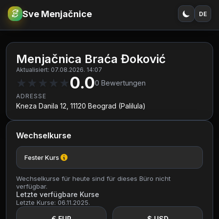
Sve Menjačnice
DE
€
RSD
Menjačnica Braća Đoković
Aktualisiert: 07.08.2026. 14:07
0.0
★
★
★
★
★
0
Bewertungen
ADRESSE
Kneza Danila 12, 11120 Beograd (Palilula)
Wechselkurse
Fester Kurs
Wechselkurse für heute sind für dieses Büro nicht
verfügbar.
Letzte verfügbare Kurse
Letzte Kurse: 06.11.2025.
€ EUR
$ USD