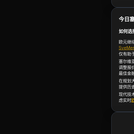
今日
如何选
欧元继
SveMen
仅有助
塞尔维
调整报
最佳金
在规划
提供历
现代技
虑实时