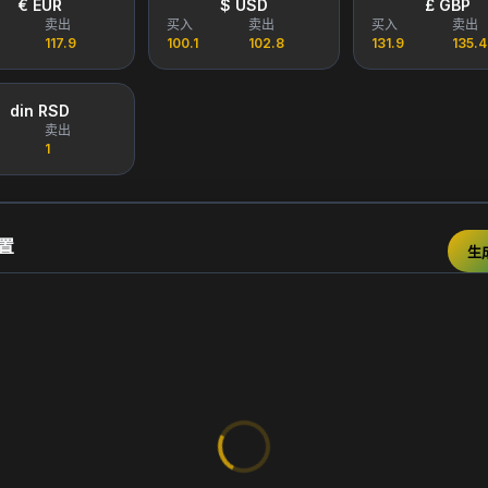
€ EUR
$ USD
£ GBP
卖出
买入
卖出
买入
卖出
117.9
100.1
102.8
131.9
135.4
din RSD
卖出
1
置
生