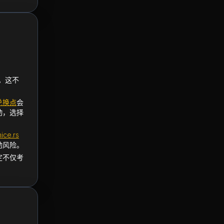
。这不
兑换点
会
动，选择
ice.rs
动风险。
定不仅考