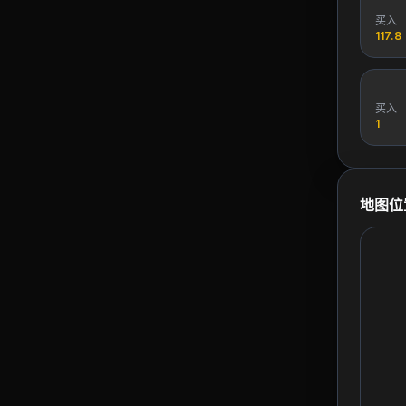
买入
117.8
买入
1
地图位