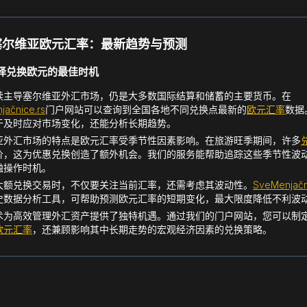
塞尔维亚欧元汇率：最新趋势与预测
择兑换欧元的最佳时机
续主导塞尔维亚外汇市场，仍是大多数国际结算和储蓄的主要货币。在
jačnice.rs
门户网站可以查询到全国各地不同兑换点最新的
欧元汇率
数据
于及时应对市场变化，还能分析长期趋势。
亚外汇市场的特点是欧元汇率受季节性因素影响。在旅游旺季期间，许多
价，这为优惠兑换创造了额外机会。我们的服务能帮助追踪这些季节性波
融操作时机。
大额兑换交易时，不仅要关注当前汇率，还需考虑其波动性。
SveMenjačn
史数据分析工具，可帮助预测欧元汇率的短期变化，最大限度降低不利波
术为高效管理外汇资产提供了独特机遇。通过我们的门户网站，您可以制
欧元汇率
，还兼顾影响其中长期走势的宏观经济因素的兑换策略。