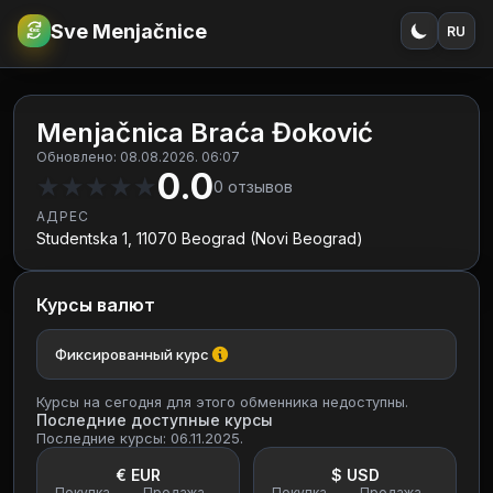
Sve Menjačnice
RU
€
RSD
Menjačnica Braća Đoković
Обновлено: 08.08.2026. 06:07
0.0
★
★
★
★
★
0
отзывов
АДРЕС
Studentska 1, 11070 Beograd (Novi Beograd)
Курсы валют
Фиксированный курс
Курсы на сегодня для этого обменника недоступны.
Последние доступные курсы
Последние курсы: 06.11.2025.
€ EUR
$ USD
Покупка
Продажа
Покупка
Продажа