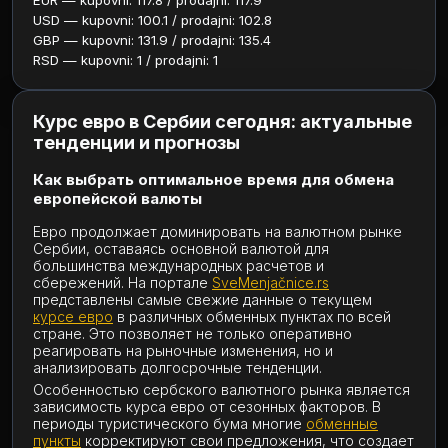
EUR — kupovni: 117.8 / prodajni: 117.9
USD — kupovni: 100.1 / prodajni: 102.8
GBP — kupovni: 131.9 / prodajni: 135.4
RSD — kupovni: 1 / prodajni: 1
Курс евро в Сербии сегодня: актуальные
тенденции и прогнозы
Как выбрать оптимальное время для обмена
европейской валюты
Евро продолжает доминировать на валютном рынке
Сербии, оставаясь основной валютой для
большинства международных расчетов и
сбережений. На портале
SveMenjačnice.rs
представлены самые свежие данные о текущем
курсе евро
в различных обменных пунктах по всей
стране. Это позволяет не только оперативно
реагировать на рыночные изменения, но и
анализировать долгосрочные тенденции.
Особенностью сербского валютного рынка является
зависимость курса евро от сезонных факторов. В
периоды туристического бума многие
обменные
пункты
корректируют свои предложения, что создает