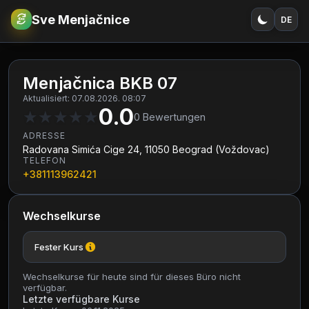
Sve Menjačnice
DE
€
RSD
Menjačnica BKB 07
Aktualisiert: 07.08.2026. 08:07
0.0
★
★
★
★
★
0
Bewertungen
ADRESSE
Radovana Simića Cige 24, 11050 Beograd (Voždovac)
TELEFON
+381113962421
Wechselkurse
Fester Kurs
Wechselkurse für heute sind für dieses Büro nicht
verfügbar.
Letzte verfügbare Kurse