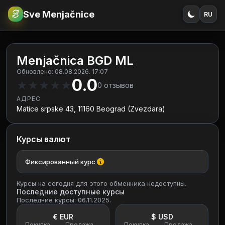
Sve Menjačnice
RU
€
RSD
Menjačnica BGD ML
Обновлено: 08.08.2026. 17:07
0.0
★
★
★
★
★
0
отзывов
АДРЕС
Matice srpske 43, 11160 Beograd (Zvezdara)
Курсы валют
Фиксированный курс
Курсы на сегодня для этого обменника недоступны.
Последние доступные курсы
Последние курсы: 06.11.2025.
€ EUR
$ USD
Покупка
Продажа
Покупка
Продажа