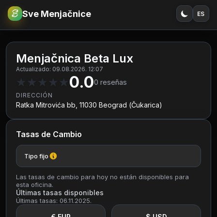
Sve Menjačnice
ES
€
RSD
Menjačnica Beta Lux
Actualizado: 09.08.2026. 12:07
0.0
★
★
★
★
★
0
reseñas
DIRECCIÓN
Ratka Mitrovića bb, 11030 Beograd (Čukarica)
Tasas de Cambio
Tipo fijo
Las tasas de cambio para hoy no están disponibles para
esta oficina.
Últimas tasas disponibles
Últimas tasas: 06.11.2025.
€ EUR
$ USD