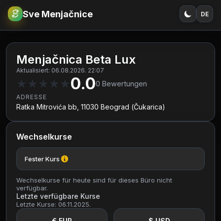
Sve Menjačnice
DE
€
RSD
Menjačnica Beta Lux
Aktualisiert: 06.08.2026. 22:07
0.0
★
★
★
★
★
0
Bewertungen
ADRESSE
Ratka Mitrovića bb, 11030 Beograd (Čukarica)
Wechselkurse
Fester Kurs
Wechselkurse für heute sind für dieses Büro nicht
verfügbar.
Letzte verfügbare Kurse
Letzte Kurse: 06.11.2025.
€ EUR
$ USD