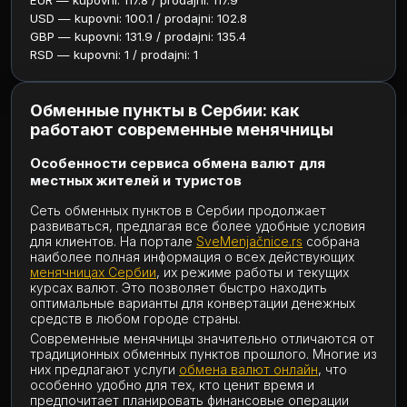
EUR — kupovni: 117.8 / prodajni: 117.9
USD — kupovni: 100.1 / prodajni: 102.8
GBP — kupovni: 131.9 / prodajni: 135.4
RSD — kupovni: 1 / prodajni: 1
Обменные пункты в Сербии: как
работают современные менячницы
Особенности сервиса обмена валют для
местных жителей и туристов
Сеть обменных пунктов в Сербии продолжает
развиваться, предлагая все более удобные условия
для клиентов. На портале
SveMenjačnice.rs
собрана
наиболее полная информация о всех действующих
менячницах Сербии
, их режиме работы и текущих
курсах валют. Это позволяет быстро находить
оптимальные варианты для конвертации денежных
средств в любом городе страны.
Современные менячницы значительно отличаются от
традиционных обменных пунктов прошлого. Многие из
них предлагают услуги
обмена валют онлайн
, что
особенно удобно для тех, кто ценит время и
предпочитает планировать финансовые операции