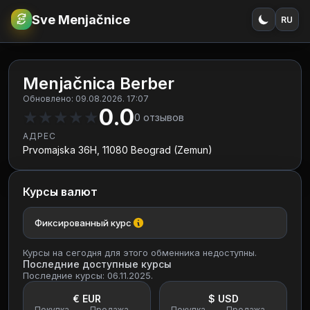
Sve Menjačnice
RU
€
RSD
Menjačnica Berber
Обновлено: 09.08.2026. 17:07
0.0
★
★
★
★
★
0
отзывов
АДРЕС
Prvomajska 36H, 11080 Beograd (Zemun)
Курсы валют
Фиксированный курс
Курсы на сегодня для этого обменника недоступны.
Последние доступные курсы
Последние курсы: 06.11.2025.
€ EUR
$ USD
Покупка
Продажа
Покупка
Продажа