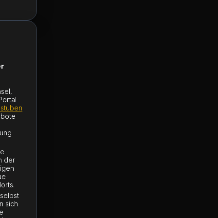
er
sel,
Portal
stuben
ebote
rung
ge
h der
higen
ue
orts.
selbst
n sich
he