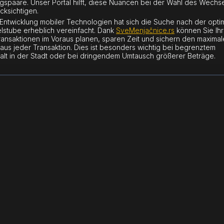
spaare. Unser Portal hilft, diese Nuancen bei der Wahl des Wechse
cksichtigen.
 Entwicklung mobiler Technologien hat sich die Suche nach der opti
stube erheblich vereinfacht. Dank
SveMenjačnice.rs
können Sie Ih
ransaktionen im Voraus planen, sparen Zeit und sichern den maxima
aus jeder Transaktion. Dies ist besonders wichtig bei begrenztem
alt in der Stadt oder bei dringendem Umtausch größerer Beträge.