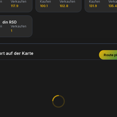
en
Verkaufen
Kaufen
Verkaufen
Kaufen
Verk
117.9
100.1
102.8
131.9
135.4
din RSD
en
Verkaufen
1
rt auf der Karte
Route p