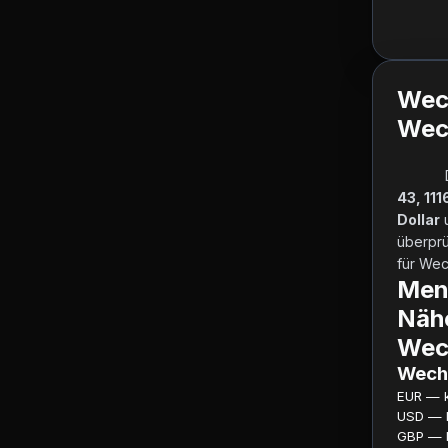
Wec
Wech
43, 11
Dollar
 
überprü
für Wech
Men
Näh
Wec
Wechs
EUR — ku
USD — ku
GBP — ku