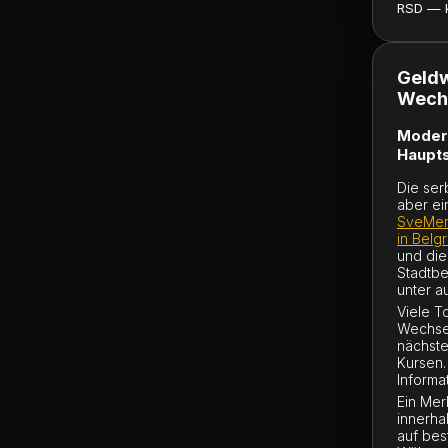
RSD — ku
Geldw
Wechs
Modern
Haupts
Die ser
aber ei
SveMen
in Belg
und die
Stadtbe
unter a
Viele T
Wechsel
nächst
Kursen.
Informa
Ein Mer
innerha
auf bes