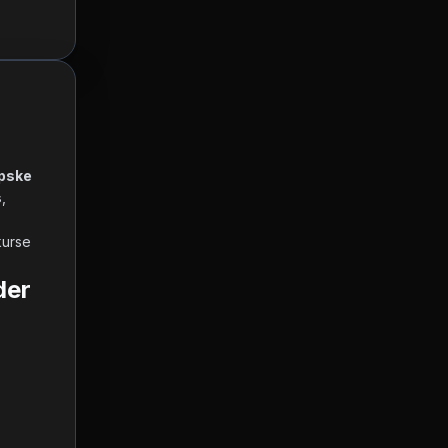
pske 
s
, 
urse 
der