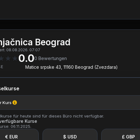
jačnica Beograd
iert: 08.08.2026. 07:07
0.0
★
★
★
0
Bewertungen
SE
Matice srpske 43, 11160 Beograd (Zvezdara)
elkurse
r Kurs
kurse für heute sind für dieses Büro nicht verfügbar.
 verfügbare Kurse
urse: 06.11.2025.
€ EUR
$ USD
£ GBP