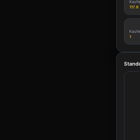
Kauf
117.8
Kauf
1
Stando