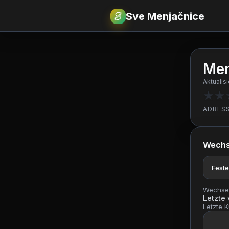
Sve Menjačnice
€
RSD
Men
Aktualis
★
★
ADRES
Wechs
Feste
Wechsel
Letzte
Letzte K