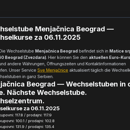
hselstube Menjačnica Beograd —
selkurse za 06.11.2025
            Die Wechselstube 
Menjačnica Beograd
 befindet sich in 
Matice sr
160 Beograd (Zvezdara)
. Hier können Sie den 
aktuellen Euro-Kur
und andere Währungen, Öffnungszeiten und Kontaktinformationen 
fen. Unser Service 
Sve Menjačnice
 aktualisiert täglich die Wechselk
selstuben in ganz Serbien.        
jačnica Beograd — Wechselstuben in 
e. Nächste Wechselstube.
hselzentrum.
elkurse za 06.11.2025
povni: 117.8 / prodajni: 117.9
povni: 100.1 / prodajni: 102.8
povni: 131.9 / prodajni: 135.4