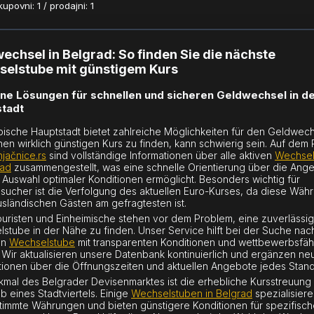
povni: 1 / prodajni: 1
echsel in Belgrad: So finden Sie die nächste
elstube mit günstigem Kurs
e Lösungen für schnellen und sicheren Geldwechsel in d
tadt
bische Hauptstadt bietet zahlreiche Möglichkeiten für den Geldwech
nen wirklich günstigen Kurs zu finden, kann schwierig sein. Auf dem 
jačnice.rs
sind vollständige Informationen über alle aktiven
Wechsel
rad
zusammengestellt, was eine schnelle Orientierung über die Ang
 Auswahl optimaler Konditionen ermöglicht. Besonders wichtig für
sucher ist die Verfolgung des aktuellen Euro-Kurses, da diese Wäh
usländischen Gästen am gefragtesten ist.
ouristen und Einheimische stehen vor dem Problem, eine zuverlässi
stube in der Nähe zu finden. Unser Service hilft bei der Suche nac
en
Wechselstube
mit transparenten Konditionen und wettbewerbsfä
 Wir aktualisieren unsere Datenbank kontinuierlich und ergänzen ne
tionen über die Öffnungszeiten und aktuellen Angebote jedes Stand
kmal des Belgrader Devisenmarktes ist die erhebliche Kursstreuung 
lb eines Stadtviertels. Einige
Wechselstuben in Belgrad
spezialisiere
timmte Währungen und bieten günstigere Konditionen für spezifisc