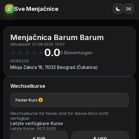
Sve Menjačnice
DE
€
RSD
Menjačnica Barum Barum
Aktualisiert: 07.08.2026. 13:07
0.0
★
★
★
★
★
0
Bewertungen
ADRESSE
Miloja Zakića 18, 11032 Beograd (Čukarica)
Wechselkurse
Fester Kurs
Wechselkurse für heute sind für dieses Büro nicht
verfügbar.
Letzte verfügbare Kurse
Letzte Kurse: 06.11.2025.
€ EUR
$ USD