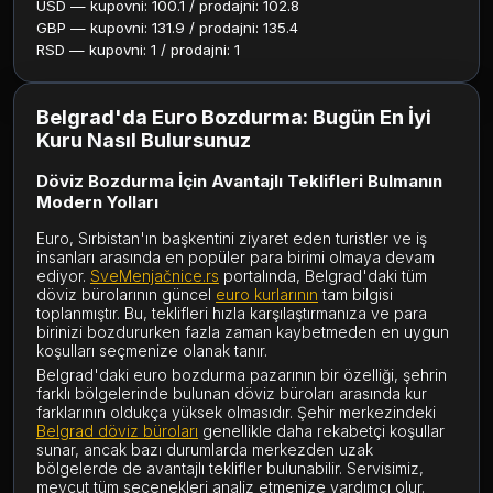
USD — kupovni: 100.1 / prodajni: 102.8
GBP — kupovni: 131.9 / prodajni: 135.4
RSD — kupovni: 1 / prodajni: 1
Belgrad'da Euro Bozdurma: Bugün En İyi
Kuru Nasıl Bulursunuz
Döviz Bozdurma İçin Avantajlı Teklifleri Bulmanın
Modern Yolları
Euro, Sırbistan'ın başkentini ziyaret eden turistler ve iş
insanları arasında en popüler para birimi olmaya devam
ediyor.
SveMenjačnice.rs
portalında, Belgrad'daki tüm
döviz bürolarının güncel
euro kurlarının
tam bilgisi
toplanmıştır. Bu, teklifleri hızla karşılaştırmanıza ve para
birinizi bozdururken fazla zaman kaybetmeden en uygun
koşulları seçmenize olanak tanır.
Belgrad'daki euro bozdurma pazarının bir özelliği, şehrin
farklı bölgelerinde bulunan döviz büroları arasında kur
farklarının oldukça yüksek olmasıdır. Şehir merkezindeki
Belgrad döviz büroları
genellikle daha rekabetçi koşullar
sunar, ancak bazı durumlarda merkezden uzak
bölgelerde de avantajlı teklifler bulunabilir. Servisimiz,
mevcut tüm seçenekleri analiz etmenize yardımcı olur.