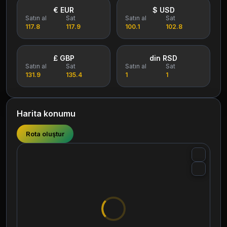
€ EUR
$ USD
Satın al
Sat
Satın al
Sat
117.8
117.9
100.1
102.8
£ GBP
din RSD
Satın al
Sat
Satın al
Sat
131.9
135.4
1
1
Harita konumu
Rota oluştur