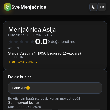
Sve Menjačnice
TR
€
RSD
Menjačnica Asija
Güncellendi: 08.08.2026. 21:07
0.0
★
★
★
★
★
0
değerlendirme
ADRES
Starca Vujadina 1, 11050 Beograd (Zvezdara)
TELEFON
+381629629446
Döviz kurları
Sabit kur
Bu ofis için bugünkü döviz kurları mevcut değil.
Son mevcut kurlar
Son kurlar: 06.11.2025.