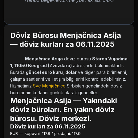
Henüz değerlendirme yok. İlk siz olun!
Döviz Bürosu Menjačnica Asija
— döviz kurları za 06.11.2025
Menjačnica Asija
 döviz bürosu 
Starca Vujadina 
1, 11050 Beograd (Zvezdara)
 adresinde bulunmaktadır. 
Burada 
güncel euro kuru
, 
dolar
 ve diğer para birimlerini, 
çalışma saatlerini ve iletişim bilgilerini kontrol edebilirsiniz. 
Hizmetimiz 
Sve Menjačnice
 Sırbistan genelindeki döviz 
bürolarının kurlarını günlük olarak günceller.        
Menjačnica Asija — Yakındaki
döviz büroları. En yakın döviz
bürosu. Döviz merkezi.
Döviz kurları za 06.11.2025
EUR — kupovni: 117.8 / prodajni: 117.9