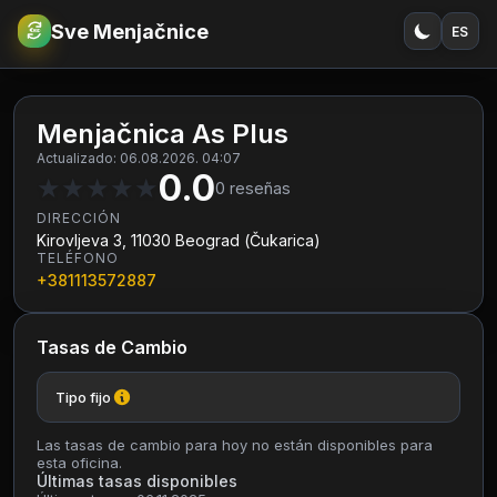
Sve Menjačnice
ES
€
RSD
Menjačnica As Plus
Actualizado: 06.08.2026. 04:07
0.0
★
★
★
★
★
0
reseñas
DIRECCIÓN
Kirovljeva 3, 11030 Beograd (Čukarica)
TELÉFONO
+381113572887
Tasas de Cambio
Tipo fijo
Las tasas de cambio para hoy no están disponibles para
esta oficina.
Últimas tasas disponibles