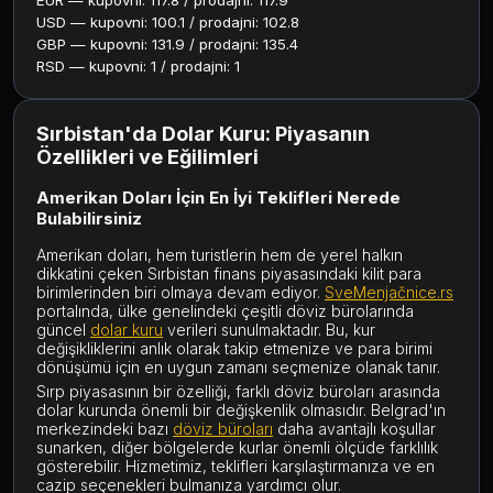
EUR — kupovni: 117.8 / prodajni: 117.9
USD — kupovni: 100.1 / prodajni: 102.8
GBP — kupovni: 131.9 / prodajni: 135.4
RSD — kupovni: 1 / prodajni: 1
Sırbistan'da Dolar Kuru: Piyasanın
Özellikleri ve Eğilimleri
Amerikan Doları İçin En İyi Teklifleri Nerede
Bulabilirsiniz
Amerikan doları, hem turistlerin hem de yerel halkın
dikkatini çeken Sırbistan finans piyasasındaki kilit para
birimlerinden biri olmaya devam ediyor.
SveMenjačnice.rs
portalında, ülke genelindeki çeşitli döviz bürolarında
güncel
dolar kuru
verileri sunulmaktadır. Bu, kur
değişikliklerini anlık olarak takip etmenize ve para birimi
dönüşümü için en uygun zamanı seçmenize olanak tanır.
Sırp piyasasının bir özelliği, farklı döviz büroları arasında
dolar kurunda önemli bir değişkenlik olmasıdır. Belgrad'ın
merkezindeki bazı
döviz büroları
daha avantajlı koşullar
sunarken, diğer bölgelerde kurlar önemli ölçüde farklılık
gösterebilir. Hizmetimiz, teklifleri karşılaştırmanıza ve en
cazip seçenekleri bulmanıza yardımcı olur.