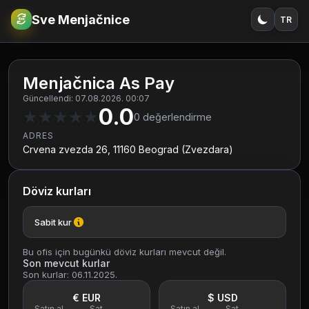
Sve Menjačnice
TR
€
RSD
Menjačnica As Pay
Güncellendi: 07.08.2026. 00:07
0.0
★
★
★
★
★
0
değerlendirme
ADRES
Crvena zvezda 26, 11160 Beograd (Zvezdara)
Döviz kurları
Sabit kur
Bu ofis için bugünkü döviz kurları mevcut değil.
Son mevcut kurlar
Son kurlar: 06.11.2025.
€ EUR
$ USD
Satın al
Sat
Satın al
Sat