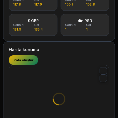
117.8
117.9
100.1
102.8
£ GBP
din RSD
Satın al
Sat
Satın al
Sat
131.9
135.4
1
1
Harita konumu
Rota oluştur