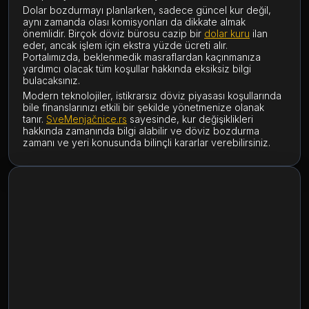
Dolar bozdurmayı planlarken, sadece güncel kur değil,
aynı zamanda olası komisyonları da dikkate almak
önemlidir. Birçok döviz bürosu cazip bir
dolar kuru
ilan
eder, ancak işlem için ekstra yüzde ücreti alır.
Portalımızda, beklenmedik masraflardan kaçınmanıza
yardımcı olacak tüm koşullar hakkında eksiksiz bilgi
bulacaksınız.
Modern teknolojiler, istikrarsız döviz piyasası koşullarında
bile finanslarınızı etkili bir şekilde yönetmenize olanak
tanır.
SveMenjačnice.rs
sayesinde, kur değişiklikleri
hakkında zamanında bilgi alabilir ve döviz bozdurma
zamanı ve yeri konusunda bilinçli kararlar verebilirsiniz.