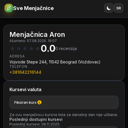
Sve Menjačnice
SR
€
RSD
Menjačnica Aron
Ažurirano: 07.08.2026. 19:07
0.0
★
★
★
★
★
0
recenzija
ADRESA
Vojvode Stepe 244, 11042 Beograd (Voždovac)
TELEFON
+381642216144
Kursevi valuta
Fiksiran kurs
Za ovu menjačnicu kursna lista za današnji dan nije učitana.
Poslednji dostupni kursevi
Poslednji kursevi: 06.11.2025.