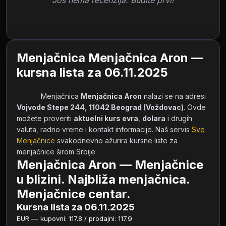
Još nema recenzija. Budite prvi!
Menjačnica Menjačnica Aron —
kursna lista za 06.11.2025
            Menjačnica 
Menjačnica Aron
 nalazi se na adresi 
Vojvode Stepe 244, 11042 Beograd (Voždovac)
. Ovde 
možete proveriti 
aktuelni kurs evra
, 
dolara
 i drugih 
valuta, radno vreme i kontakt informacije. Naš servis 
Sve 
Menjačnice
 svakodnevno ažurira kursne liste za 
menjačnice širom Srbije.        
Menjačnica Aron — Menjačnice
u blizini. Najbliža menjačnica.
Menjačnice centar.
Kursna lista za 06.11.2025
EUR — kupovni: 117.8 / prodajni: 117.9