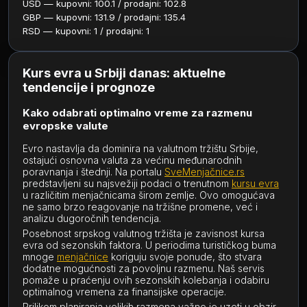
USD — kupovni: 100.1 / prodajni: 102.8
GBP — kupovni: 131.9 / prodajni: 135.4
RSD — kupovni: 1 / prodajni: 1
Kurs evra u Srbiji danas: aktuelne
tendencije i prognoze
Kako odabrati optimalno vreme za razmenu
evropske valute
Evro nastavlja da dominira na valutnom tržištu Srbije,
ostajući osnovna valuta za većinu međunarodnih
poravnanja i štednji. Na portalu
SveMenjačnice.rs
predstavljeni su najsvežiji podaci o trenutnom
kursu evra
u različitim menjačnicama širom zemlje. Ovo omogućava
ne samo brzo reagovanje na tržišne promene, već i
analizu dugoročnih tendencija.
Posebnost srpskog valutnog tržišta je zavisnost kursa
evra od sezonskih faktora. U periodima turističkog buma
mnoge
menjačnice
koriguju svoje ponude, što stvara
dodatne mogućnosti za povoljnu razmenu. Naš servis
pomaže u praćenju ovih sezonskih kolebanja i odabiru
optimalnog vremena za finansijske operacije.
Prilikom planiranja velikih razmena važno je uzeti u obzir