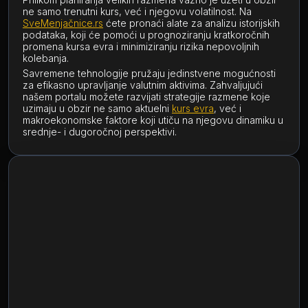
ne samo trenutni kurs, već i njegovu volatilnost. Na
SveMenjačnice.rs
ćete pronaći alate za analizu istorijskih
podataka, koji će pomoći u prognoziranju kratkoročnih
promena kursa evra i minimiziranju rizika nepovoljnih
kolebanja.
Savremene tehnologije pružaju jedinstvene mogućnosti
za efikasno upravljanje valutnim aktivima. Zahvaljujući
našem portalu možete razvijati strategije razmene koje
uzimaju u obzir ne samo aktuelni
kurs evra
, već i
makroekonomske faktore koji utiču na njegovu dinamiku u
srednje- i dugoročnoj perspektivi.