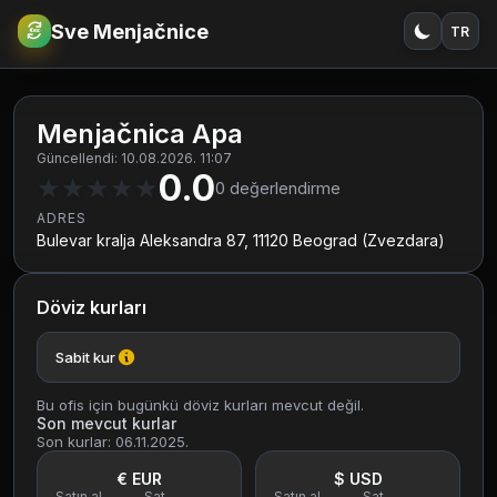
Sve Menjačnice
TR
€
RSD
Menjačnica Apa
Güncellendi: 10.08.2026. 11:07
0.0
★
★
★
★
★
0
değerlendirme
ADRES
Bulevar kralja Aleksandra 87, 11120 Beograd (Zvezdara)
Döviz kurları
Sabit kur
Bu ofis için bugünkü döviz kurları mevcut değil.
Son mevcut kurlar
Son kurlar: 06.11.2025.
€ EUR
$ USD
Satın al
Sat
Satın al
Sat