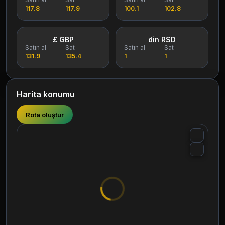
117.8
117.9
100.1
102.8
£ GBP
din RSD
Satın al
Sat
Satın al
Sat
131.9
135.4
1
1
Harita konumu
Rota oluştur