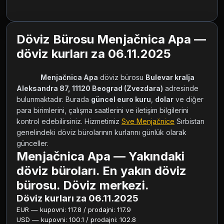
Döviz Bürosu Menjačnica Apa —
döviz kurları za 06.11.2025
Menjačnica Apa
 döviz bürosu 
Bulevar kralja 
Aleksandra 87, 11120 Beograd (Zvezdara)
 adresinde 
bulunmaktadır. Burada 
güncel euro kuru
, 
dolar
 ve diğer 
para birimlerini, çalışma saatlerini ve iletişim bilgilerini 
kontrol edebilirsiniz. Hizmetimiz 
Sve Menjačnice
 Sırbistan 
genelindeki döviz bürolarının kurlarını günlük olarak 
günceller.        
Menjačnica Apa — Yakındaki
döviz büroları. En yakın döviz
bürosu. Döviz merkezi.
Döviz kurları za 06.11.2025
EUR — kupovni: 117.8 / prodajni: 117.9
USD — kupovni: 100.1 / prodajni: 102.8