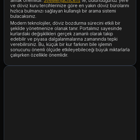
almak önemlidir.
SveMenjačnice.rs
'te, bulunduğunuz yere
ve döviz kuru tercihlerinize göre en yakın döviz bürolarını
hızlıca bulmanızı sağlayan kullanışlı bir arama sistemi
bulacaksınız.
Modern teknolojiler, döviz bozdurma sürecini etkili bir
şekilde yönetmenize olanak tanır. Portalımız sayesinde
kurlardaki değişiklikleri gerçek zamanlı olarak takip
edebilir ve piyasa dalgalanmalarına zamanında tepki
verebilirsiniz. Bu, küçük bir kur farkının bile işlemin
sonucunu önemli ölçüde etkileyebileceği büyük miktarlarla
çalışırken özellikle önemlidir.