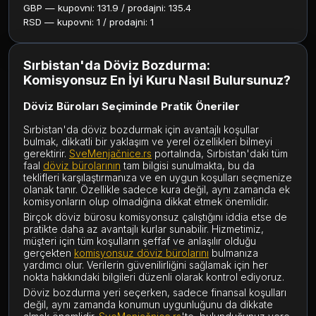
GBP — kupovni: 131.9 / prodajni: 135.4
RSD — kupovni: 1 / prodajni: 1
Sırbistan'da Döviz Bozdurma:
Komisyonsuz En İyi Kuru Nasıl Bulursunuz?
Döviz Büroları Seçiminde Pratik Öneriler
Sırbistan'da döviz bozdurmak için avantajlı koşullar
bulmak, dikkatli bir yaklaşım ve yerel özellikleri bilmeyi
gerektirir.
SveMenjačnice.rs
portalında, Sırbistan'daki tüm
faal
döviz bürolarının
tam bilgisi sunulmakta, bu da
teklifleri karşılaştırmanıza ve en uygun koşulları seçmenize
olanak tanır. Özellikle sadece kura değil, aynı zamanda ek
komisyonların olup olmadığına dikkat etmek önemlidir.
Birçok döviz bürosu komisyonsuz çalıştığını iddia etse de
pratikte daha az avantajlı kurlar sunabilir. Hizmetimiz,
müşteri için tüm koşulların şeffaf ve anlaşılır olduğu
gerçekten
komisyonsuz döviz bürolarını
bulmanıza
yardımcı olur. Verilerin güvenilirliğini sağlamak için her
nokta hakkındaki bilgileri düzenli olarak kontrol ediyoruz.
Döviz bozdurma yeri seçerken, sadece finansal koşulları
değil, aynı zamanda konumun uygunluğunu da dikkate