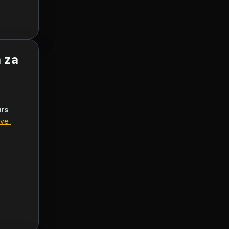
 za
rs 
ve 
   