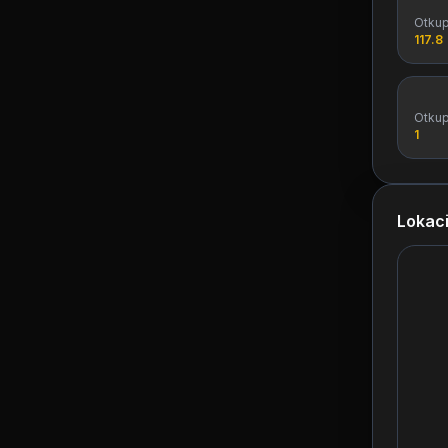
Otku
117.8
Otku
1
Lokaci