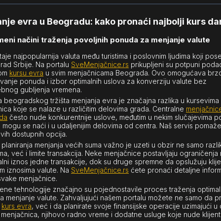
nje evra u Beogradu: kako pronaći najbolji kurs d
eni načini traženja povoljnih ponuda za menjanje valute
taje najpopularnija valuta među turistima i poslovnim ljudima koji pos
grad Srbije. Na portalu
SveMenjačnice.rs
prikupljeni su potpuni podac
nom
kursu evra
u svim menjačnicama Beograda. Ovo omogućava brz
vanje ponuda i izbor optimalnih uslova za konverziju valute bez
bnog gubljenja vremena.
 beogradskog tržišta menjanja evra je značajna razlika u kursevima
ica koje se nalaze u različitim delovima grada. Centralne
menjačnic
da
često nude konkurentnije uslove, međutim u nekim slučajevima p
mogu se naći i u udaljenijim delovima od centra. Naš servis pomaže
svih dostupnih opcija.
m planiranja menjanja većih suma važno je uzeti u obzir ne samo razli
ma, već i limite transakcija. Neke menjačnice postavljaju ograničenja
lni iznos jedne transakcije, dok su druge spremne da opslužuju klij
jim iznosima valute. Na
SveMenjačnice.rs
ćete pronaći detaljne infor
i svake menjačnice.
ne tehnologije značajno su pojednostavile proces traženja optima
a menjanje valute. Zahvaljujući našem portalu možete ne samo da pr
i
kurs evra
, već i da planirate svoje finansijske operacije uzimajući u 
u menjačnica, njihovo radno vreme i dodatne usluge koje nude klijent