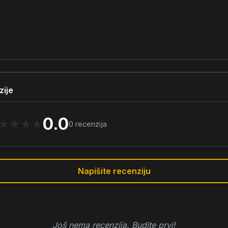
zije
0.0
★
★
★
★
0
recenzija
Napišite recenziju
Još nema recenzija. Budite prvi!