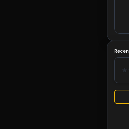
Recen
★