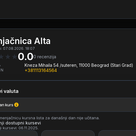
jačnica Alta
o: 07.08.2026. 18:07
0.0
★
★
★
0
recenzija
A
Kneza Mihaila 54 /suteren, 11000 Beograd (Stari Grad)
ON
+381113164564
i valuta
ran kurs
enjačnicu kursna lista za današnji dan nije učitana.
ji dostupni kursevi
i kursevi: 06.11.2025.