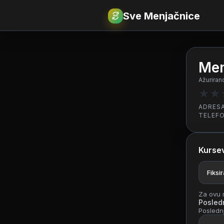
Sve Menjačnice
€
RSD
Men
Ažuriran
★
★
ADRES
TELEF
Kursev
Fiksi
Za ovu m
Posledn
Poslednj