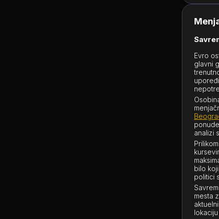
Menja
Savrem
Evro os
glavni 
trenut
upoređi
nepotre
Osobina
menjačn
Beogra
ponude 
analizi 
Priliko
kursevi
maksima
bilo ko
politic
Savreme
mesta z
aktueln
lokacij