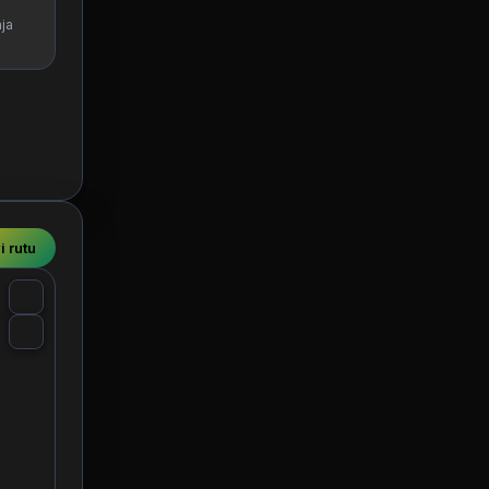
ja
i rutu