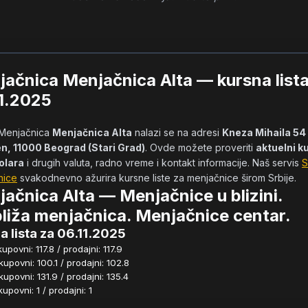
ačnica Menjačnica Alta — kursna lista
1.2025
            Menjačnica 
Menjačnica Alta
 nalazi se na adresi 
Kneza Mihaila 54 
n, 11000 Beograd (Stari Grad)
. Ovde možete proveriti 
aktuelni ku
olara
 i drugih valuta, radno vreme i kontakt informacije. Naš servis 
S
nice
 svakodnevno ažurira kursne liste za menjačnice širom Srbije.     
ačnica Alta — Menjačnice u blizini.
liža menjačnica. Menjačnice centar.
a lista za 06.11.2025
povni: 117.8 / prodajni: 117.9
povni: 100.1 / prodajni: 102.8
povni: 131.9 / prodajni: 135.4
povni: 1 / prodajni: 1