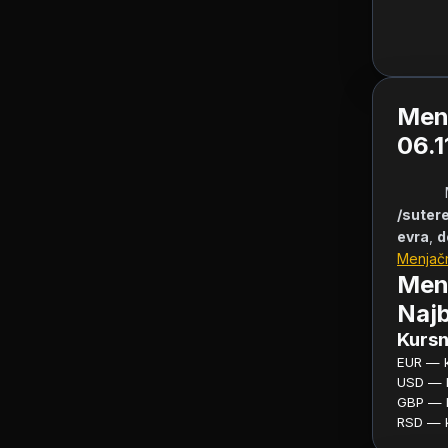
Menj
06.1
/sutere
evra
, 
d
Menjač
Menj
Najb
Kursn
EUR — ku
USD — ku
GBP — ku
RSD — ku