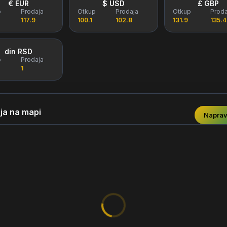
€ EUR
$ USD
£ GBP
p
Prodaja
Otkup
Prodaja
Otkup
Proda
117.9
100.1
102.8
131.9
135.4
din RSD
p
Prodaja
1
ja na mapi
Naprav