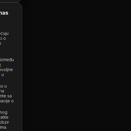
anas
ećuju
i o
o
 između
e
ovoljne
 u
ku u
 na
ente sa
macije o
lnog
atite
obzir
ima.