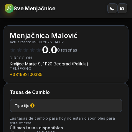
Sve Menjačnice
ES
€
RSD
Menjačnica Malović
Actualizado: 09.08.2026. 04:07
0.0
★
★
★
★
★
0
reseñas
DIRECCIÓN
Kraljice Marije 9, 11120 Beograd (Palilula)
TELÉFONO
+381692100335
Tasas de Cambio
Tipo fijo
Las tasas de cambio para hoy no están disponibles para
esta oficina.
Últimas tasas disponibles