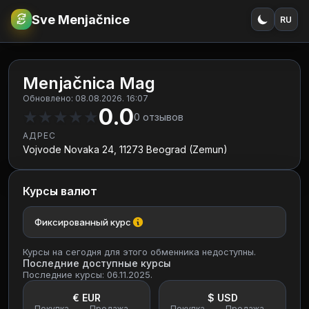
Sve Menjačnice
RU
€
RSD
Menjačnica Mag
Обновлено: 08.08.2026. 16:07
0.0
★
★
★
★
★
0
отзывов
АДРЕС
Vojvode Novaka 24, 11273 Beograd (Zemun)
Курсы валют
Фиксированный курс
Курсы на сегодня для этого обменника недоступны.
Последние доступные курсы
Последние курсы: 06.11.2025.
€ EUR
$ USD
Покупка
Продажа
Покупка
Продажа