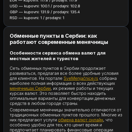
EUR — kupovni: 117.8 / prodajni: 117.9
USD — kupovni: 100.1 / prodajni: 102.8
GBP — kupovni: 131.9 / prodajni: 135.4
RSD — kupovni: 1 / prodajni: 1
Обменные пункты в Сербии: как
работают современные менячницы
Особенности сервиса обмена валют для
местных жителей и туристов
Сеть обменных пунктов в Сербии продолжает
развиваться, предлагая все более удобные условия
для клиентов. На портале
SveMenjačnice.rs
собрана
наиболее полная информация о всех действующих
менячницах Сербии
, их режиме работы и текущих
курсах валют. Это позволяет быстро находить
оптимальные варианты для конвертации денежных
средств в любом городе страны.
Современные менячницы значительно отличаются от
традиционных обменных пунктов прошлого. Многие из
них предлагают услуги
обмена валют онлайн
, что
особенно удобно для тех, кто ценит время и
предпочитает планировать финансовые операции